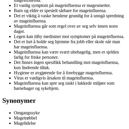
mageinfluensa.
Et vanlig symptom på mageinfluensa er magesmerter.
Barn og eldre er spesielt sårbare for mageinfluensa.
Det er viktig å vaske hendene grundig for å unngå spredning
av mageinfluensa.
Mageinfluensa går som regel over av seg selv innen noen
dager.
Legen kan tilby medisiner mot symptomer på mageinfluensa.
Det er lurt å holde seg hjemme fra jobb eller skole når man
har mageinfluensa.
Mageinfluensa kan være svært ubehagelig, men er sjelden
farlig for friske personer.
Det finnes ingen spesifikk behandling mot mageinfluensa,
kun lindrende tiltak.
Hygiene er avgjørende for å forebygge mageinfluensa.
Virus er vanligvis årsaken til mageinfluensa.
Mageinfluensa kan spre seg raskt i lukkede miljøer som
barnehager og sykehjem.
Synonymer
Omgangssyke
Magetrøbbel
Magelidelse