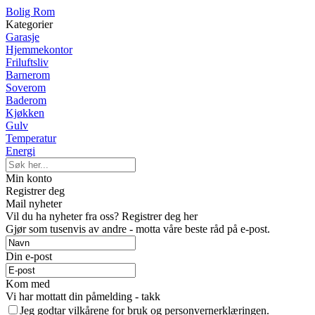
Bolig Rom
Kategorier
Garasje
Hjemmekontor
Friluftsliv
Barnerom
Soverom
Baderom
Kjøkken
Gulv
Temperatur
Energi
Min konto
Registrer deg
Mail nyheter
Vil du ha nyheter fra oss? Registrer deg her
Gjør som tusenvis av andre - motta våre beste råd på e-post.
Din e-post
Kom med
Vi har mottatt din påmelding - takk
Jeg godtar vilkårene for bruk og personvernerklæringen.