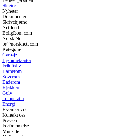
Lenker på siden
Sidetre
Nyheter
Dokumenter
Skrivehjørne
Nettfeed
BoligRom.com
Norsk Nett
pr@norsknett.com
Kategorier
Garasje
Hjemmekontor
Friluftsliv
Barnerom
Soverom
Baderom
Kjøkken
Gulv
Temperatur
Energi
Hvem er vi?
Kontakt oss
Pressen
Forfremmelse
Min side