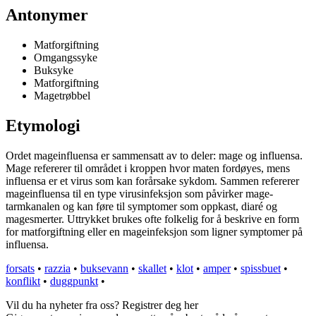
Antonymer
Matforgiftning
Omgangssyke
Buksyke
Matforgiftning
Magetrøbbel
Etymologi
Ordet mageinfluensa er sammensatt av to deler: mage og influensa.
Mage refererer til området i kroppen hvor maten fordøyes, mens
influensa er et virus som kan forårsake sykdom. Sammen refererer
mageinfluensa til en type virusinfeksjon som påvirker mage-
tarmkanalen og kan føre til symptomer som oppkast, diaré og
magesmerter. Uttrykket brukes ofte folkelig for å beskrive en form
for matforgiftning eller en mageinfeksjon som ligner symptomer på
influensa.
forsats
•
razzia
•
buksevann
•
skallet
•
klot
•
amper
•
spissbuet
•
konflikt
•
duggpunkt
•
Vil du ha nyheter fra oss? Registrer deg her