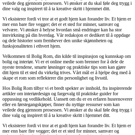
veilede deg gjennom prosessen. Vi ønsker at du skal føle deg trygg i
dine valg og inspirert til å ta kreative skritt i hjemmet ditt.
Vi eksisterer fordi vi tror at et godt hjem kan forandre liv. Et hjem er
mer enn bare fire vegger; det er et sted for minner, samvær og
velvære. Vi ønsker å belyse hvordan små endringer kan ha stor
innvirkning på din hverdag. Vår redaksjon er dedikert til å oppdage
og dele historier som fremhever den unike skjønnheten og
funksjonaliteten i ethvert hjem.
Velkommen til Bolig Rom, din kilde til inspirasjon og kunnskap om
bolig og interiør. Vi er et online medie som brenner for å dele de
nyeste trendene, smarte løsninger og praktiske tips som kan gjøre
ditt hjem til et sted du virkelig trives. Vårt mål er å hjelpe deg med å
skape et rom som reflekterer din personlighet og livsstil.
Hos Bolig Rom tilbyr vi et bredt spekter av innhold, fra inspirerende
artikler om interiørdesign og fargevalg til praktiske guider for
oppussing og vedlikehold. Uansett om du er en erfaren husrenoverer
eller en førstegangskjøper, finner du nyttige ressurser som kan
veilede deg gjennom prosessen. Vi ønsker at du skal føle deg trygg i
dine valg og inspirert til å ta kreative skritt i hjemmet ditt.
Vi eksisterer fordi vi tror at et godt hjem kan forandre liv. Et hjem er
mer enn bare fire vegger; det er et sted for minner, samvær og