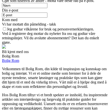
Gjør som tusenvis av andre - motta våre beste råd på e-post.
Din e-post
Kom med
Vi har mottatt din påmelding - takk
Jeg godtar vilkårene for bruk og personvernerklæringen.
Ved å registrere deg mottar du nyheter fra oss og godtar våre
retningslinjer. Vil du avslutte abonnementet? Det kan du enkelt
gjøre.
Bli kjent med oss
Bolig Rom
Bolig Rom
Velkommen til Bolig Rom, din kilde til inspirasjon og kunnskap om
bolig og interiør. Vi er et online medie som brenner for å dele de
nyeste trendene, smarte løsninger og praktiske tips som kan gjøre
ditt hjem til et sted du virkelig trives. Vårt mål er å hjelpe deg med å
skape et rom som reflekterer din personlighet og livsstil.
Hos Bolig Rom tilbyr vi et bredt spekter av innhold, fra inspirerende
artikler om interiørdesign og fargevalg til praktiske guider for
oppussing og vedlikehold. Uansett om du er en erfaren husrenoverer
eller en førstegangskjøper, finner du nyttige ressurser som kan