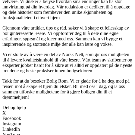
velvære. Vi ønsker å belyse hvordan små endringer kan ha stor
innvirkning på din hverdag. Vår redaksjon er dedikert til å oppdage
og dele historier som fremhever den unike skjønnheten og
funksjonaliteten i ethvert hjem.
Gjennom våre artikler, tips og råd, søker vi å skape et fellesskap av
boliginteresserte lesere. Vi oppfordrer deg til å dele dine egne
erfaringer, spørsmål og ideer med oss. Sammen kan vi bygge et
inspirerende og støttende miljø der alle kan lære og vokse.
Vi er stolte av å være en del av Norsk Nett, som gir oss muligheten
til å levere kvalitetsinnhold til våre lesere. Vårt team av skribenter og
eksperter jobber hardt for å sikre at vi alltid er oppdatert på de nyeste
trendene og beste praksiser innen boligsektoren.
Takk for at du besøker Bolig Rom. Vi er glade for å ha deg med på
reisen mot å skape et hjem du elsker. Bli med oss i dag, og la oss
sammen utforske mulighetene for å gjøre boligen din til et
drømmehjem!
Del og hjelp
X
Facebook
Instagram
LinkedIn
YouTube