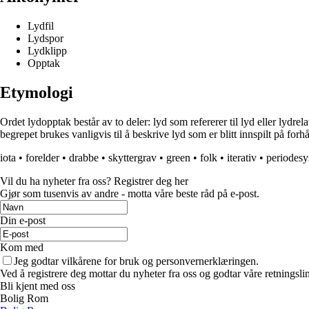
Lydfil
Lydspor
Lydklipp
Opptak
Etymologi
Ordet lydopptak består av to deler: lyd som refererer til lyd eller lydr
begrepet brukes vanligvis til å beskrive lyd som er blitt innspilt på forh
iota
•
forelder
•
drabbe
•
skyttergrav
•
green
•
folk
•
iterativ
•
periodes
Vil du ha nyheter fra oss? Registrer deg her
Gjør som tusenvis av andre - motta våre beste råd på e-post.
Din e-post
Kom med
Jeg godtar vilkårene for bruk og personvernerklæringen.
Ved å registrere deg mottar du nyheter fra oss og godtar våre retningsli
Bli kjent med oss
Bolig Rom