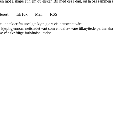
en mot å skape et hjem du elsker. Bli med oss i dag, og la oss sammen 
terest
TikTok
Mail
RSS
 inntekter fra utvalgte kjøp gjort via nettstedet vårt.
ter kjøpt gjennom nettstedet vårt som en del av våre tilknyttede partner
 vår skriftlige forhåndstillatelse.