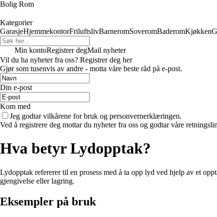
Bolig Rom
Kategorier
Garasje
Hjemmekontor
Friluftsliv
Barnerom
Soverom
Baderom
Kjøkken
G
Min konto
Registrer deg
Mail nyheter
Vil du ha nyheter fra oss? Registrer deg her
Gjør som tusenvis av andre - motta våre beste råd på e-post.
Din e-post
Kom med
Jeg godtar vilkårene for bruk og personvernerklæringen.
Ved å registrere deg mottar du nyheter fra oss og godtar våre retningsli
Hva betyr Lydopptak?
Lydopptak refererer til en prosess med å ta opp lyd ved hjelp av et oppt
gjengivelse eller lagring.
Eksempler på bruk