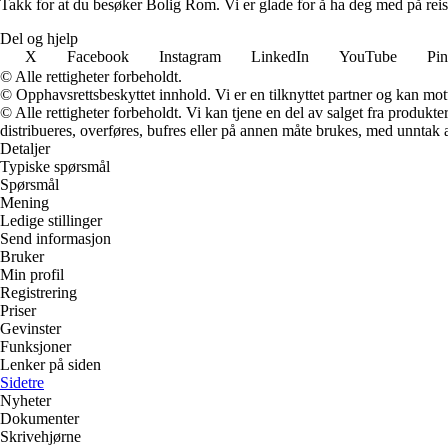
Takk for at du besøker Bolig Rom. Vi er glade for å ha deg med på reis
Del og hjelp
X
Facebook
Instagram
LinkedIn
YouTube
Pin
© Alle rettigheter forbeholdt.
© Opphavsrettsbeskyttet innhold. Vi er en tilknyttet partner og kan motta
© Alle rettigheter forbeholdt. Vi kan tjene en del av salget fra produk
distribueres, overføres, bufres eller på annen måte brukes, med unntak av
Detaljer
Typiske spørsmål
Spørsmål
Mening
Ledige stillinger
Send informasjon
Bruker
Min profil
Registrering
Priser
Gevinster
Funksjoner
Lenker på siden
Sidetre
Nyheter
Dokumenter
Skrivehjørne