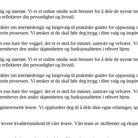
og interiør. Vi er et online medie som brenner for å dele de nyeste tren
reflekterer din personlighet og livsstil.
tikler om interiørdesign og fargevalg til praktiske guider for oppussing
m prosessen. Vi ønsker at du skal føle deg trygg i dine valg og inspirert 
 mer enn bare fire vegger; det er et sted for minner, samvær og velvære.
 fremhever den unike skjønnheten og funksjonaliteten i ethvert hjem.
og interiør. Vi er et online medie som brenner for å dele de nyeste tren
reflekterer din personlighet og livsstil.
tikler om interiørdesign og fargevalg til praktiske guider for oppussing
m prosessen. Vi ønsker at du skal føle deg trygg i dine valg og inspirert 
 mer enn bare fire vegger; det er et sted for minner, samvær og velvære.
 fremhever den unike skjønnheten og funksjonaliteten i ethvert hjem.
liginteresserte lesere. Vi oppfordrer deg til å dele dine egne erfaringe
levere kvalitetsinnhold til våre lesere. Vårt team av skribenter og ekspert