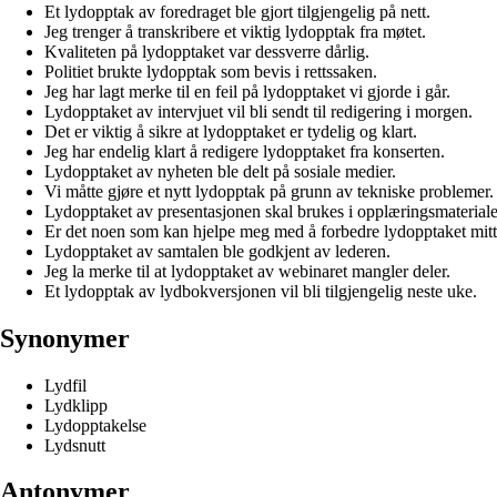
Et lydopptak av foredraget ble gjort tilgjengelig på nett.
Jeg trenger å transkribere et viktig lydopptak fra møtet.
Kvaliteten på lydopptaket var dessverre dårlig.
Politiet brukte lydopptak som bevis i rettssaken.
Jeg har lagt merke til en feil på lydopptaket vi gjorde i går.
Lydopptaket av intervjuet vil bli sendt til redigering i morgen.
Det er viktig å sikre at lydopptaket er tydelig og klart.
Jeg har endelig klart å redigere lydopptaket fra konserten.
Lydopptaket av nyheten ble delt på sosiale medier.
Vi måtte gjøre et nytt lydopptak på grunn av tekniske problemer.
Lydopptaket av presentasjonen skal brukes i opplæringsmateriale
Er det noen som kan hjelpe meg med å forbedre lydopptaket mit
Lydopptaket av samtalen ble godkjent av lederen.
Jeg la merke til at lydopptaket av webinaret mangler deler.
Et lydopptak av lydbokversjonen vil bli tilgjengelig neste uke.
Synonymer
Lydfil
Lydklipp
Lydopptakelse
Lydsnutt
Antonymer