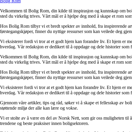
Bolig Rom
Velkommen til Bolig Rom, din kilde til inspirasjon og kunnskap om bolig 
sted du virkelig trives. Vårt mål er å hjelpe deg med å skape et rom som 
Hos Bolig Rom tilbyr vi et bredt spekter av innhold, fra inspirerende ar
førstegangskjøper, finner du nyttige ressurser som kan veilede deg gjenno
Vi eksisterer fordi vi tror at et godt hjem kan forandre liv. Et hjem er
hverdag. Vår redaksjon er dedikert til å oppdage og dele historier som
Velkommen til Bolig Rom, din kilde til inspirasjon og kunnskap om bolig 
sted du virkelig trives. Vårt mål er å hjelpe deg med å skape et rom som 
Hos Bolig Rom tilbyr vi et bredt spekter av innhold, fra inspirerende ar
førstegangskjøper, finner du nyttige ressurser som kan veilede deg gjenno
Vi eksisterer fordi vi tror at et godt hjem kan forandre liv. Et hjem er
hverdag. Vår redaksjon er dedikert til å oppdage og dele historier som
Gjennom våre artikler, tips og råd, søker vi å skape et fellesskap av bo
støttende miljø der alle kan lære og vokse.
Vi er stolte av å være en del av Norsk Nett, som gir oss muligheten til å 
trendene og beste praksiser innen boligsektoren.