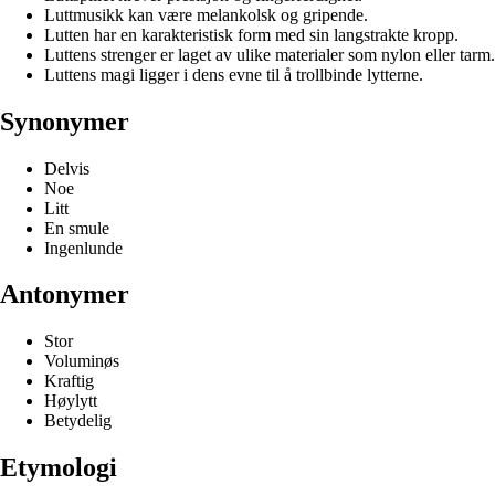
Luttmusikk kan være melankolsk og gripende.
Lutten har en karakteristisk form med sin langstrakte kropp.
Luttens strenger er laget av ulike materialer som nylon eller tarm.
Luttens magi ligger i dens evne til å trollbinde lytterne.
Synonymer
Delvis
Noe
Litt
En smule
Ingenlunde
Antonymer
Stor
Voluminøs
Kraftig
Høylytt
Betydelig
Etymologi