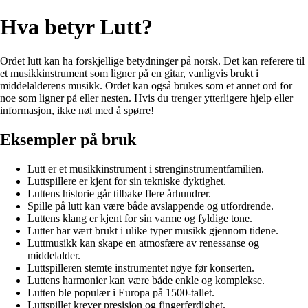
Hva betyr Lutt?
Ordet lutt kan ha forskjellige betydninger på norsk. Det kan referere til
et musikkinstrument som ligner på en gitar, vanligvis brukt i
middelalderens musikk. Ordet kan også brukes som et annet ord for
noe som ligner på eller nesten. Hvis du trenger ytterligere hjelp eller
informasjon, ikke nøl med å spørre!
Eksempler på bruk
Lutt er et musikkinstrument i strenginstrumentfamilien.
Luttspillere er kjent for sin tekniske dyktighet.
Luttens historie går tilbake flere århundrer.
Spille på lutt kan være både avslappende og utfordrende.
Luttens klang er kjent for sin varme og fyldige tone.
Lutter har vært brukt i ulike typer musikk gjennom tidene.
Luttmusikk kan skape en atmosfære av renessanse og
middelalder.
Luttspilleren stemte instrumentet nøye før konserten.
Luttens harmonier kan være både enkle og komplekse.
Lutten ble populær i Europa på 1500-tallet.
Luttspillet krever presisjon og fingerferdighet.