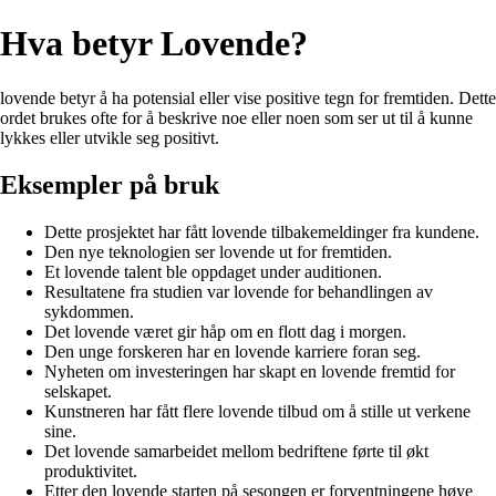
Hva betyr Lovende?
lovende betyr å ha potensial eller vise positive tegn for fremtiden. Dette
ordet brukes ofte for å beskrive noe eller noen som ser ut til å kunne
lykkes eller utvikle seg positivt.
Eksempler på bruk
Dette prosjektet har fått lovende tilbakemeldinger fra kundene.
Den nye teknologien ser lovende ut for fremtiden.
Et lovende talent ble oppdaget under auditionen.
Resultatene fra studien var lovende for behandlingen av
sykdommen.
Det lovende været gir håp om en flott dag i morgen.
Den unge forskeren har en lovende karriere foran seg.
Nyheten om investeringen har skapt en lovende fremtid for
selskapet.
Kunstneren har fått flere lovende tilbud om å stille ut verkene
sine.
Det lovende samarbeidet mellom bedriftene førte til økt
produktivitet.
Etter den lovende starten på sesongen er forventningene høye