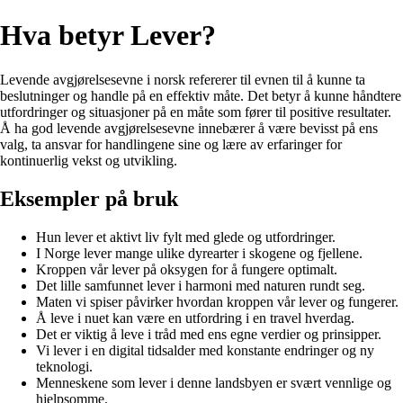
Hva betyr Lever?
Levende avgjørelsesevne i norsk refererer til evnen til å kunne ta
beslutninger og handle på en effektiv måte. Det betyr å kunne håndtere
utfordringer og situasjoner på en måte som fører til positive resultater.
Å ha god levende avgjørelsesevne innebærer å være bevisst på ens
valg, ta ansvar for handlingene sine og lære av erfaringer for
kontinuerlig vekst og utvikling.
Eksempler på bruk
Hun lever et aktivt liv fylt med glede og utfordringer.
I Norge lever mange ulike dyrearter i skogene og fjellene.
Kroppen vår lever på oksygen for å fungere optimalt.
Det lille samfunnet lever i harmoni med naturen rundt seg.
Maten vi spiser påvirker hvordan kroppen vår lever og fungerer.
Å leve i nuet kan være en utfordring i en travel hverdag.
Det er viktig å leve i tråd med ens egne verdier og prinsipper.
Vi lever i en digital tidsalder med konstante endringer og ny
teknologi.
Menneskene som lever i denne landsbyen er svært vennlige og
hjelpsomme.