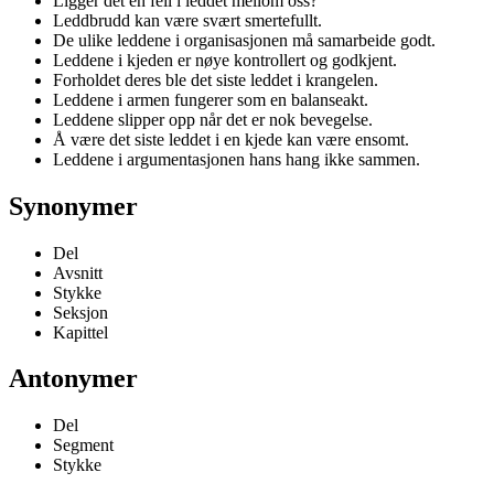
Ligger det en feil i leddet mellom oss?
Leddbrudd kan være svært smertefullt.
De ulike leddene i organisasjonen må samarbeide godt.
Leddene i kjeden er nøye kontrollert og godkjent.
Forholdet deres ble det siste leddet i krangelen.
Leddene i armen fungerer som en balanseakt.
Leddene slipper opp når det er nok bevegelse.
Å være det siste leddet i en kjede kan være ensomt.
Leddene i argumentasjonen hans hang ikke sammen.
Synonymer
Del
Avsnitt
Stykke
Seksjon
Kapittel
Antonymer
Del
Segment
Stykke