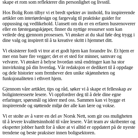
skape et rom som reflekterer din personlighet og livsstil.
Hos Bolig Rom tilbyr vi et bredt spekter av innhold, fra inspirerende
artikler om interiørdesign og fargevalg til praktiske guider for
oppussing og vedlikehold. Uansett om du er en erfaren husrenoverer
eller en førstegangskjøper, finner du nyttige ressurser som kan
veilede deg gjennom prosessen. Vi ønsker at du skal føle deg trygg i
dine valg og inspirert til å ta kreative skritt i hjemmet ditt.
Vi eksisterer fordi vi tror at et godt hjem kan forandre liv. Et hjem er
mer enn bare fire vegger; det er et sted for minner, samvær og
velvære. Vi ønsker å belyse hvordan små endringer kan ha stor
innvirkning på din hverdag. Vår redaksjon er dedikert til å oppdage
og dele historier som fremhever den unike skjønnheten og
funksjonaliteten i ethvert hjem.
Gjennom våre artikler, tips og råd, søker vi å skape et fellesskap av
boliginteresserte lesere. Vi oppfordrer deg til å dele dine egne
erfaringer, spørsmål og ideer med oss. Sammen kan vi bygge et
inspirerende og støttende miljø der alle kan lære og vokse.
Vi er stolte av å være en del av Norsk Nett, som gir oss muligheten
til å levere kvalitetsinnhold til våre lesere. Vårt team av skribenter og
eksperter jobber hardt for å sikre at vi alltid er oppdatert på de nyeste
trendene og beste praksiser innen boligsektoren.