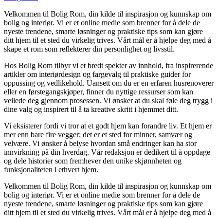
Velkommen til Bolig Rom, din kilde til inspirasjon og kunnskap om
bolig og interiør. Vi er et online medie som brenner for å dele de
nyeste trendene, smarte løsninger og praktiske tips som kan gjøre
ditt hjem til et sted du virkelig trives. Vårt mål er å hjelpe deg med å
skape et rom som reflekterer din personlighet og livsstil.
Hos Bolig Rom tilbyr vi et bredt spekter av innhold, fra inspirerende
artikler om interiørdesign og fargevalg til praktiske guider for
oppussing og vedlikehold. Uansett om du er en erfaren husrenoverer
eller en førstegangskjøper, finner du nyttige ressurser som kan
veilede deg gjennom prosessen. Vi ønsker at du skal føle deg trygg i
dine valg og inspirert til å ta kreative skritt i hjemmet ditt.
Vi eksisterer fordi vi tror at et godt hjem kan forandre liv. Et hjem er
mer enn bare fire vegger; det er et sted for minner, samvær og
velvære. Vi ønsker å belyse hvordan små endringer kan ha stor
innvirkning på din hverdag. Vår redaksjon er dedikert til å oppdage
og dele historier som fremhever den unike skjønnheten og
funksjonaliteten i ethvert hjem.
Velkommen til Bolig Rom, din kilde til inspirasjon og kunnskap om
bolig og interiør. Vi er et online medie som brenner for å dele de
nyeste trendene, smarte løsninger og praktiske tips som kan gjøre
ditt hjem til et sted du virkelig trives. Vårt mål er å hjelpe deg med å