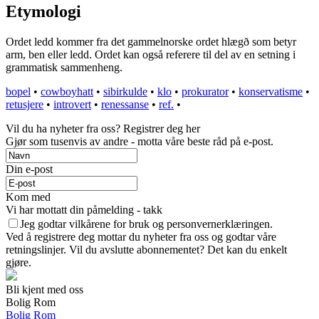
Etymologi
Ordet ledd kommer fra det gammelnorske ordet hlægð som betyr
arm, ben eller ledd. Ordet kan også referere til del av en setning i
grammatisk sammenheng.
bopel
•
cowboyhatt
•
sibirkulde
•
klo
•
prokurator
•
konservatisme
•
retusjere
•
introvert
•
renessanse
•
ref.
•
Vil du ha nyheter fra oss? Registrer deg her
Gjør som tusenvis av andre - motta våre beste råd på e-post.
Din e-post
Kom med
Vi har mottatt din påmelding - takk
Jeg godtar vilkårene for bruk og personvernerklæringen.
Ved å registrere deg mottar du nyheter fra oss og godtar våre
retningslinjer. Vil du avslutte abonnementet? Det kan du enkelt
gjøre.
Bli kjent med oss
Bolig Rom
Bolig Rom