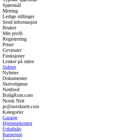
Spørsmål
Mening
Ledige stillinger
Send informasjon
Bruker
Min profil
Registrering
Priser
Gevinster
Funksjoner
Lenker på siden
Sidetre
Nyheter
Dokumenter
Skrivehjørne
Nettfeed
BoligRom.com
Norsk Nett
pr@norsknett.com
Kategorier
Garasje
Hjemmekontor
Friluftsliv
Barnerom