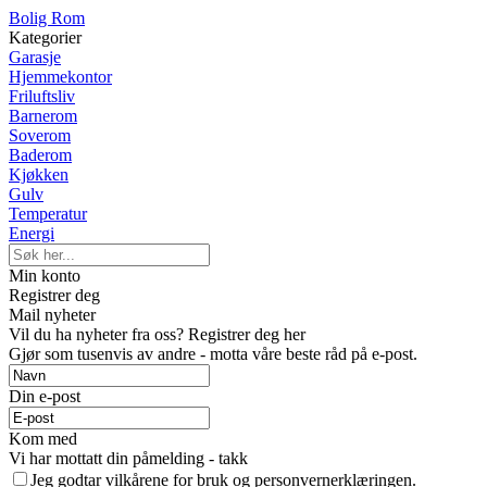
Bolig Rom
Kategorier
Garasje
Hjemmekontor
Friluftsliv
Barnerom
Soverom
Baderom
Kjøkken
Gulv
Temperatur
Energi
Min konto
Registrer deg
Mail nyheter
Vil du ha nyheter fra oss? Registrer deg her
Gjør som tusenvis av andre - motta våre beste råd på e-post.
Din e-post
Kom med
Vi har mottatt din påmelding - takk
Jeg godtar vilkårene for bruk og personvernerklæringen.