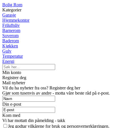
Bolig Rom
Kategorier
Garasje
Hjemmekontor
Friluftsliv
Barnerom
Soverom
Baderom
Kjøkken
Gulv
Temperatur
Energi
Min konto
Registrer deg
Mail nyheter
Vil du ha nyheter fra oss? Registrer deg her
Gjør som tusenvis av andre - motta våre beste råd på e-post.
Din e-post
Kom med
Vi har mottatt din påmelding - takk
Jeg godtar vilkårene for bruk og personvernerklæringen.