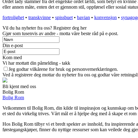
Ordet lady stammer fra det engelske ordet læfdi, som betyr en kvinne a
eller annen måte, enten det er gjennom stil, oppførsel eller sosial status
fortrolighet
•
transkvinne
•
spissbuet
•
bavian
•
konvensjon
•
synagog
Vil du ha nyheter fra oss? Registrer deg her
Gjør som tusenvis av andre - motta våre beste råd på e-post.
Din e-post
Kom med
Vi har mottatt din påmelding - takk
Jeg godtar vilkårene for bruk og personvernerklæringen.
Ved å registrere deg mottar du nyheter fra oss og godtar våre retnings
Bli kjent med oss
Bolig Rom
Bolig Rom
Velkommen til Bolig Rom, din kilde til inspirasjon og kunnskap om boli
et sted du virkelig trives. Vårt mål er å hjelpe deg med å skape et rom 
Hos Bolig Rom tilbyr vi et bredt spekter av innhold, fra inspirerende 
førstegangskjøper, finner du nyttige ressurser som kan veilede deg gjenn