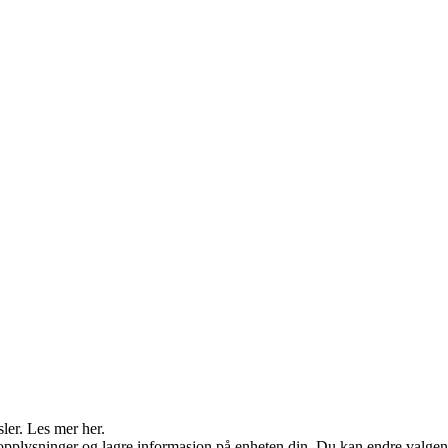
sler. Les mer her.
opplysninger og lagre informasjon på enheten din. Du kan endre valgene