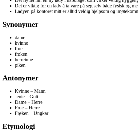
Det flyttet inn en ny lady i nabolaget som virker veldig hyggeli
Det er viktig for en lady å ta vare på seg selv både fysisk og men
Ladyen på kontoret mitt er alltid veldig hjelpsom og imøtekom
Synonymer
dame
kvinne
frue
frøken
herreinne
piken
Antonymer
Kvinne – Mann
Jente – Gutt
Dame – Herre
Frue – Herre
Frøken – Ungkar
Etymologi