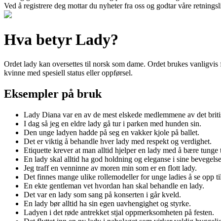
Ved å registrere deg mottar du nyheter fra oss og godtar våre retnings
Hva betyr Lady?
Ordet lady kan oversettes til norsk som dame. Ordet brukes vanligvis fo
kvinne med spesiell status eller oppførsel.
Eksempler på bruk
Lady Diana var en av de mest elskede medlemmene av det briti
I dag så jeg en eldre lady gå tur i parken med hunden sin.
Den unge ladyen hadde på seg en vakker kjole på ballet.
Det er viktig å behandle hver lady med respekt og verdighet.
Etiquette krever at man alltid hjelper en lady med å bære tunge 
En lady skal alltid ha god holdning og eleganse i sine bevegelse
Jeg traff en venninne av moren min som er en flott lady.
Det finnes mange ulike rollemodeller for unge ladies å se opp til
En ekte gentleman vet hvordan han skal behandle en lady.
Det var en lady som sang på konserten i går kveld.
En lady bør alltid ha sin egen uavhengighet og styrke.
Ladyen i det røde antrekket stjal oppmerksomheten på festen.