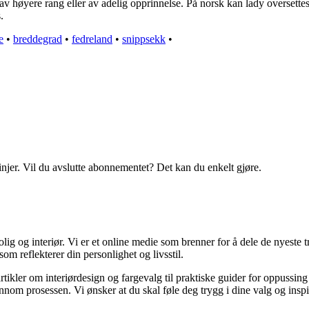
v høyere rang eller av adelig opprinnelse. På norsk kan lady oversettes
.
e
•
breddegrad
•
fedreland
•
snippsekk
•
linjer. Vil du avslutte abonnementet? Det kan du enkelt gjøre.
g og interiør. Vi er et online medie som brenner for å dele de nyeste tr
som reflekterer din personlighet og livsstil.
artikler om interiørdesign og fargevalg til praktiske guider for oppussin
om prosessen. Vi ønsker at du skal føle deg trygg i dine valg og inspirert