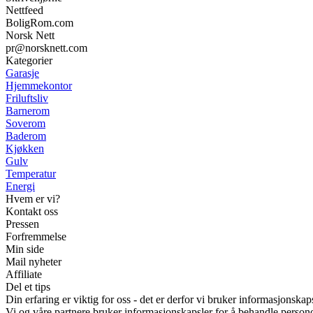
Nettfeed
BoligRom.com
Norsk Nett
pr@norsknett.com
Kategorier
Garasje
Hjemmekontor
Friluftsliv
Barnerom
Soverom
Baderom
Kjøkken
Gulv
Temperatur
Energi
Hvem er vi?
Kontakt oss
Pressen
Forfremmelse
Min side
Mail nyheter
Affiliate
Del et tips
Din erfaring er viktig for oss - det er derfor vi bruker informasjonskap
Vi og våre partnere bruker informasjonskapsler for å behandle person