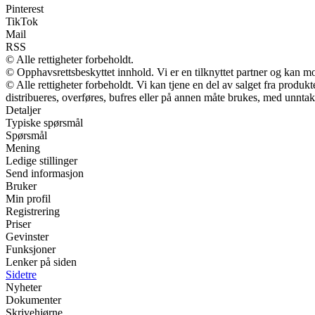
Pinterest
TikTok
Mail
RSS
© Alle rettigheter forbeholdt.
© Opphavsrettsbeskyttet innhold. Vi er en tilknyttet partner og kan mott
© Alle rettigheter forbeholdt. Vi kan tjene en del av salget fra produ
distribueres, overføres, bufres eller på annen måte brukes, med unntak a
Detaljer
Typiske spørsmål
Spørsmål
Mening
Ledige stillinger
Send informasjon
Bruker
Min profil
Registrering
Priser
Gevinster
Funksjoner
Lenker på siden
Sidetre
Nyheter
Dokumenter
Skrivehjørne