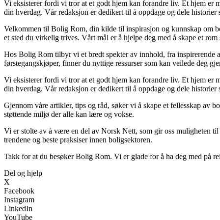
Vi eksisterer fordi vi tror at et godt hjem kan forandre liv. Et hjem 
din hverdag. Vår redaksjon er dedikert til å oppdage og dele historie
Velkommen til Bolig Rom, din kilde til inspirasjon og kunnskap om boli
et sted du virkelig trives. Vårt mål er å hjelpe deg med å skape et rom 
Hos Bolig Rom tilbyr vi et bredt spekter av innhold, fra inspirerende 
førstegangskjøper, finner du nyttige ressurser som kan veilede deg gjenn
Vi eksisterer fordi vi tror at et godt hjem kan forandre liv. Et hjem 
din hverdag. Vår redaksjon er dedikert til å oppdage og dele historie
Gjennom våre artikler, tips og råd, søker vi å skape et fellesskap av b
støttende miljø der alle kan lære og vokse.
Vi er stolte av å være en del av Norsk Nett, som gir oss muligheten til å
trendene og beste praksiser innen boligsektoren.
Takk for at du besøker Bolig Rom. Vi er glade for å ha deg med på rei
Del og hjelp
X
Facebook
Instagram
LinkedIn
YouTube