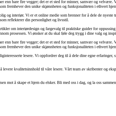
er mer enn bare fire vegger; det er et sted for minner, samvær og velvære
r som fremhever den unike skjønnheten og funksjonaliteten i ethvert hje
g og interiør. Vi er et online medie som brenner for å dele de nyeste tr
som reflekterer din personlighet og livsstil.
artikler om interiørdesign og fargevalg til praktiske guider for oppussin
om prosessen. Vi ønsker at du skal føle deg trygg i dine valg og inspirert
er mer enn bare fire vegger; det er et sted for minner, samvær og velvære
r som fremhever den unike skjønnheten og funksjonaliteten i ethvert hje
oliginteresserte lesere. Vi oppfordrer deg til å dele dine egne erfaring
 levere kvalitetsinnhold til våre lesere. Vårt team av skribenter og ekspe
sen mot å skape et hjem du elsker. Bli med oss i dag, og la oss sammen