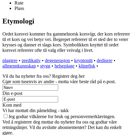
Rute
Plass
Etymologi
Ordet korsvei kommer fra gammelnorsk korsvígr, der kors refererer
til et kors og vei betyr vei. Begrepet refererer til et sted der to veier
krysses og danner et slags kors. Symbolikken knyttet til ordet
korsvei refererer ofte til valg eller veivalg i livet.
plagiere
•
predikativ
•
degenerasjon
•
kryptonitt
•
dedisere
•
allmennkunnskap
•
stygg
•
helseplage
•
klippfisk
•
Vil du ha nyheter fra oss? Registrer deg her
Gjør som tusenvis av andre - motta våre beste råd på e-post.
Din e-post
Kom med
Vi har mottatt din påmelding - takk
Jeg godtar vilkårene for bruk og personvernerklæringen.
Ved å registrere deg mottar du nyheter fra oss og godtar våre
retningslinjer. Vil du avslutte abonnementet? Det kan du enkelt
gjøre.