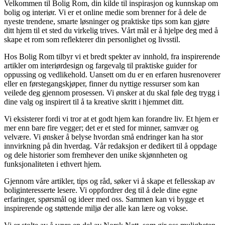
Velkommen til Bolig Rom, din kilde til inspirasjon og kunnskap om
bolig og interiør. Vi er et online medie som brenner for å dele de
nyeste trendene, smarte løsninger og praktiske tips som kan gjøre
ditt hjem til et sted du virkelig trives. Vårt mål er å hjelpe deg med å
skape et rom som reflekterer din personlighet og livsstil.
Hos Bolig Rom tilbyr vi et bredt spekter av innhold, fra inspirerende
artikler om interiørdesign og fargevalg til praktiske guider for
oppussing og vedlikehold. Uansett om du er en erfaren husrenoverer
eller en førstegangskjøper, finner du nyttige ressurser som kan
veilede deg gjennom prosessen. Vi ønsker at du skal føle deg trygg i
dine valg og inspirert til å ta kreative skritt i hjemmet ditt.
Vi eksisterer fordi vi tror at et godt hjem kan forandre liv. Et hjem er
mer enn bare fire vegger; det er et sted for minner, samvær og
velvære. Vi ønsker å belyse hvordan små endringer kan ha stor
innvirkning på din hverdag. Vår redaksjon er dedikert til å oppdage
og dele historier som fremhever den unike skjønnheten og
funksjonaliteten i ethvert hjem.
Gjennom våre artikler, tips og råd, søker vi å skape et fellesskap av
boliginteresserte lesere. Vi oppfordrer deg til å dele dine egne
erfaringer, spørsmål og ideer med oss. Sammen kan vi bygge et
inspirerende og støttende miljø der alle kan lære og vokse.