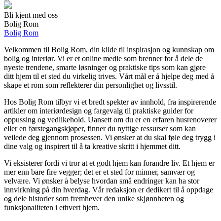
Bli kjent med oss
Bolig Rom
Bolig Rom
Velkommen til Bolig Rom, din kilde til inspirasjon og kunnskap om
bolig og interiør. Vi er et online medie som brenner for å dele de
nyeste trendene, smarte løsninger og praktiske tips som kan gjøre
ditt hjem til et sted du virkelig trives. Vårt mål er å hjelpe deg med å
skape et rom som reflekterer din personlighet og livsstil.
Hos Bolig Rom tilbyr vi et bredt spekter av innhold, fra inspirerende
artikler om interiørdesign og fargevalg til praktiske guider for
oppussing og vedlikehold. Uansett om du er en erfaren husrenoverer
eller en førstegangskjøper, finner du nyttige ressurser som kan
veilede deg gjennom prosessen. Vi ønsker at du skal føle deg trygg i
dine valg og inspirert til å ta kreative skritt i hjemmet ditt.
Vi eksisterer fordi vi tror at et godt hjem kan forandre liv. Et hjem er
mer enn bare fire vegger; det er et sted for minner, samvær og
velvære. Vi ønsker å belyse hvordan små endringer kan ha stor
innvirkning på din hverdag. Vår redaksjon er dedikert til å oppdage
og dele historier som fremhever den unike skjønnheten og
funksjonaliteten i ethvert hjem.