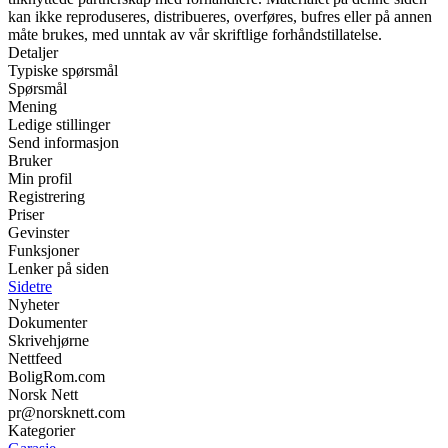
kan ikke reproduseres, distribueres, overføres, bufres eller på annen
måte brukes, med unntak av vår skriftlige forhåndstillatelse.
Detaljer
Typiske spørsmål
Spørsmål
Mening
Ledige stillinger
Send informasjon
Bruker
Min profil
Registrering
Priser
Gevinster
Funksjoner
Lenker på siden
Sidetre
Nyheter
Dokumenter
Skrivehjørne
Nettfeed
BoligRom.com
Norsk Nett
pr@norsknett.com
Kategorier