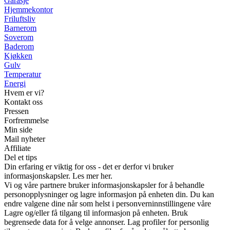
Garasje
Hjemmekontor
Friluftsliv
Barnerom
Soverom
Baderom
Kjøkken
Gulv
Temperatur
Energi
Hvem er vi?
Kontakt oss
Pressen
Forfremmelse
Min side
Mail nyheter
Affiliate
Del et tips
Din erfaring er viktig for oss - det er derfor vi bruker
informasjonskapsler. Les mer her.
Vi og våre partnere bruker informasjonskapsler for å behandle
personopplysninger og lagre informasjon på enheten din. Du kan
endre valgene dine når som helst i personverninnstillingene våre
Lagre og/eller få tilgang til informasjon på enheten. Bruk
begrensede data for å velge annonser. Lag profiler for personlig