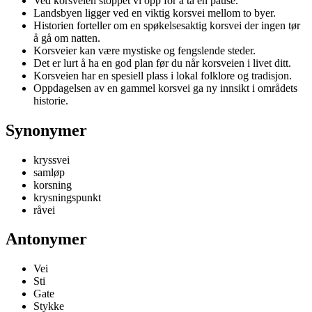
Ved korsveien stoppet vi opp for å ta en pause.
Landsbyen ligger ved en viktig korsvei mellom to byer.
Historien forteller om en spøkelsesaktig korsvei der ingen tør
å gå om natten.
Korsveier kan være mystiske og fengslende steder.
Det er lurt å ha en god plan før du når korsveien i livet ditt.
Korsveien har en spesiell plass i lokal folklore og tradisjon.
Oppdagelsen av en gammel korsvei ga ny innsikt i områdets
historie.
Synonymer
kryssvei
samløp
korsning
krysningspunkt
råvei
Antonymer
Vei
Sti
Gate
Stykke