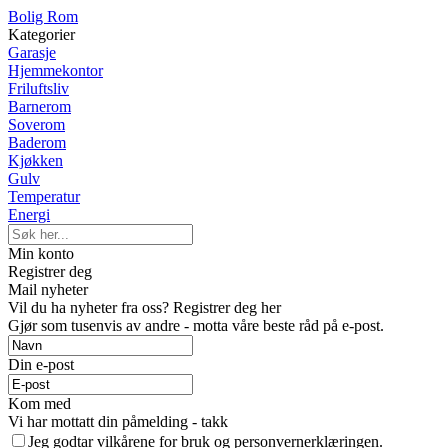
Bolig Rom
Kategorier
Garasje
Hjemmekontor
Friluftsliv
Barnerom
Soverom
Baderom
Kjøkken
Gulv
Temperatur
Energi
Min konto
Registrer deg
Mail nyheter
Vil du ha nyheter fra oss? Registrer deg her
Gjør som tusenvis av andre - motta våre beste råd på e-post.
Din e-post
Kom med
Vi har mottatt din påmelding - takk
Jeg godtar vilkårene for bruk og personvernerklæringen.