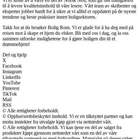
Vi er stolte av å være en del av Norsk Nett, som gir oss muligheten
til å levere kvalitetsinnhold til våre lesere. Vårt team av skribenter og
eksperter jobber hardt for å sikre at vi alltid er oppdatert på de nyeste
trendene og beste praksiser innen boligsektoren.
Takk for at du besøker Bolig Rom. Vi er glade for å ha deg med på
reisen mot å skape et hjem du elsker. Bli med oss i dag, og la oss
sammen utforske mulighetene for å gjøre boligen din til et
drømmehjem!
Del og hjelp
X
Facebook
Instagram
LinkedIn
YouTube
Pinterest
TikTok
Mail
RSS
© Alle rettigheter forbeholdt.
© Opphavsrettsbeskyttet innhold. Vi er en tilknyttet partner og kan
motta inntekter fra utvalgte kjøp gjort via nettstedet vårt.
© Alle rettigheter forbeholdt. Vi kan tjene en del av salget fra
produkter kjøpt gjennom nettstedet vårt som en del av våre
tilknyttede partnerskap med forhandlere. Materialet på denne siden