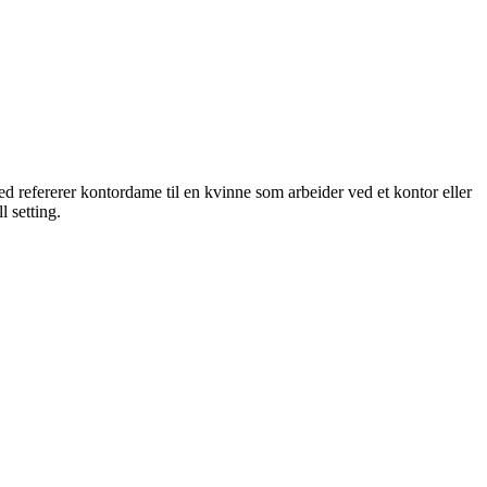
ed refererer kontordame til en kvinne som arbeider ved et kontor eller
l setting.