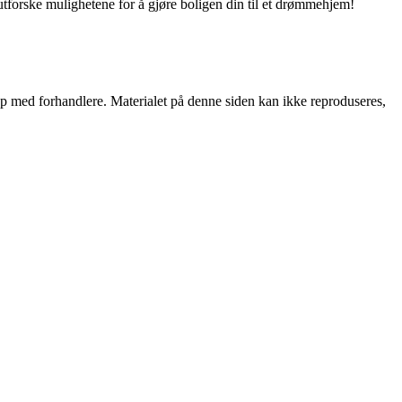
utforske mulighetene for å gjøre boligen din til et drømmehjem!
skap med forhandlere. Materialet på denne siden kan ikke reproduseres,