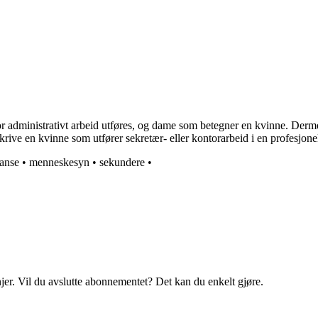
vor administrativt arbeid utføres, og dame som betegner en kvinne. Derm
eskrive en kvinne som utfører sekretær- eller kontorarbeid i en profesjonel
anse
•
menneskesyn
•
sekundere
•
njer. Vil du avslutte abonnementet? Det kan du enkelt gjøre.