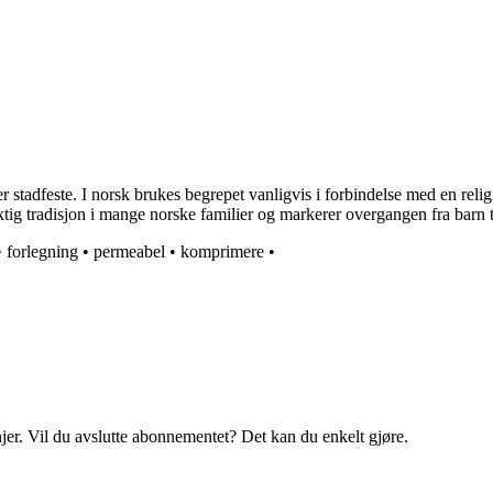
r stadfeste. I norsk brukes begrepet vanligvis i forbindelse med en reli
tig tradisjon i mange norske familier og markerer overgangen fra barn t
•
forlegning
•
permeabel
•
komprimere
•
njer. Vil du avslutte abonnementet? Det kan du enkelt gjøre.