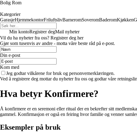
Bolig Rom
Kategorier
Garasje
Hjemmekontor
Friluftsliv
Barnerom
Soverom
Baderom
Kjøkken
G
Min konto
Registrer deg
Mail nyheter
Vil du ha nyheter fra oss? Registrer deg her
Gjør som tusenvis av andre - motta våre beste råd på e-post.
Din e-post
Kom med
Jeg godtar vilkårene for bruk og personvernerklæringen.
Ved å registrere deg mottar du nyheter fra oss og godtar våre retningsli
Hva betyr Konfirmere?
Å konfirmere er en seremoni eller ritual der en bekrefter sitt medlemska
gammel. Konfirmasjon er også en feiring hvor familie og venner samle
Eksempler på bruk