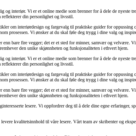
og interiør. Vi er et online medie som brenner for å dele de nyeste tren
reflekterer din personlighet og livsstil.
tikler om interiørdesign og fargevalg til praktiske guider for oppussing
m prosessen. Vi ønsker at du skal føle deg trygg i dine valg og inspirert 
 mer enn bare fire vegger; det er et sted for minner, samvær og velvære.
 fremhever den unike skjønnheten og funksjonaliteten i ethvert hjem.
og interiør. Vi er et online medie som brenner for å dele de nyeste tren
reflekterer din personlighet og livsstil.
tikler om interiørdesign og fargevalg til praktiske guider for oppussing
m prosessen. Vi ønsker at du skal føle deg trygg i dine valg og inspirert 
 mer enn bare fire vegger; det er et sted for minner, samvær og velvære.
 fremhever den unike skjønnheten og funksjonaliteten i ethvert hjem.
liginteresserte lesere. Vi oppfordrer deg til å dele dine egne erfaringe
levere kvalitetsinnhold til våre lesere. Vårt team av skribenter og ekspert