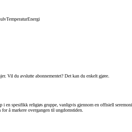
ulv
Temperatur
Energi
njer. Vil du avslutte abonnementet? Det kan du enkelt gjøre.
p i en spesifikk religiøs gruppe, vanligvis gjennom en offisiell seremoni
s for å markere overgangen til ungdomstiden.