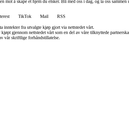
en mot å skape et hjem du elsker. Bli med oss i dag, og la oss sammen 
terest
TikTok
Mail
RSS
 inntekter fra utvalgte kjøp gjort via nettstedet vårt.
ter kjøpt gjennom nettstedet vårt som en del av våre tilknyttede partner
 vår skriftlige forhåndstillatelse.