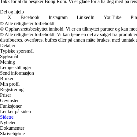
Takk for at du besøker Bolig Rom. Vi er glade for å ha deg med på reis
Del og hjelp
X
Facebook
Instagram
LinkedIn
YouTube
Pin
© Alle rettigheter forbeholdt.
© Opphavsrettsbeskyttet innhold. Vi er en tilknyttet partner og kan motta
© Alle rettigheter forbeholdt. Vi kan tjene en del av salget fra produk
distribueres, overføres, bufres eller på annen måte brukes, med unntak av
Detaljer
Typiske spørsmål
Spørsmål
Mening
Ledige stillinger
Send informasjon
Bruker
Min profil
Registrering
Priser
Gevinster
Funksjoner
Lenker på siden
Sidetre
Nyheter
Dokumenter
Skrivehjørne