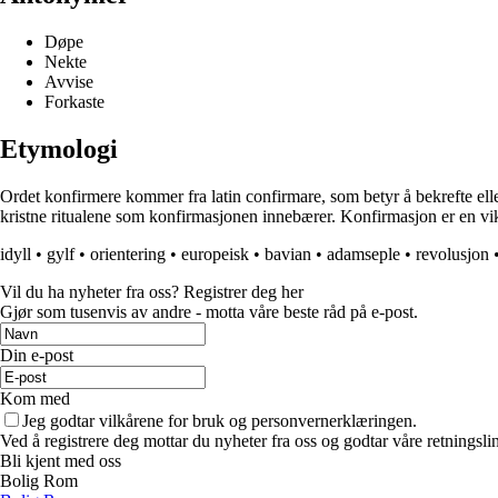
Døpe
Nekte
Avvise
Forkaste
Etymologi
Ordet konfirmere kommer fra latin confirmare, som betyr å bekrefte elle
kristne ritualene som konfirmasjonen innebærer. Konfirmasjon er en vik
idyll
•
gylf
•
orientering
•
europeisk
•
bavian
•
adamseple
•
revolusjon
Vil du ha nyheter fra oss? Registrer deg her
Gjør som tusenvis av andre - motta våre beste råd på e-post.
Din e-post
Kom med
Jeg godtar vilkårene for bruk og personvernerklæringen.
Ved å registrere deg mottar du nyheter fra oss og godtar våre retningsli
Bli kjent med oss
Bolig Rom