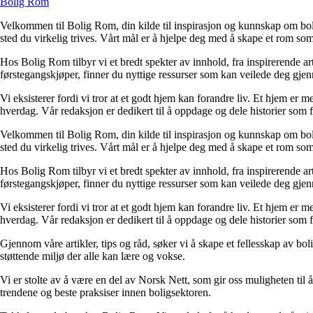
Bolig Rom
Velkommen til Bolig Rom, din kilde til inspirasjon og kunnskap om bolig 
sted du virkelig trives. Vårt mål er å hjelpe deg med å skape et rom som 
Hos Bolig Rom tilbyr vi et bredt spekter av innhold, fra inspirerende ar
førstegangskjøper, finner du nyttige ressurser som kan veilede deg gjenno
Vi eksisterer fordi vi tror at et godt hjem kan forandre liv. Et hjem er
hverdag. Vår redaksjon er dedikert til å oppdage og dele historier som
Velkommen til Bolig Rom, din kilde til inspirasjon og kunnskap om bolig 
sted du virkelig trives. Vårt mål er å hjelpe deg med å skape et rom som 
Hos Bolig Rom tilbyr vi et bredt spekter av innhold, fra inspirerende ar
førstegangskjøper, finner du nyttige ressurser som kan veilede deg gjenno
Vi eksisterer fordi vi tror at et godt hjem kan forandre liv. Et hjem er
hverdag. Vår redaksjon er dedikert til å oppdage og dele historier som
Gjennom våre artikler, tips og råd, søker vi å skape et fellesskap av bo
støttende miljø der alle kan lære og vokse.
Vi er stolte av å være en del av Norsk Nett, som gir oss muligheten til å 
trendene og beste praksiser innen boligsektoren.