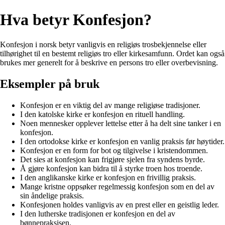
Hva betyr Konfesjon?
Konfesjon i norsk betyr vanligvis en religiøs trosbekjennelse eller
tilhørighet til en bestemt religiøs tro eller kirkesamfunn. Ordet kan også
brukes mer generelt for å beskrive en persons tro eller overbevisning.
Eksempler på bruk
Konfesjon er en viktig del av mange religiøse tradisjoner.
I den katolske kirke er konfesjon en rituell handling.
Noen mennesker opplever lettelse etter å ha delt sine tanker i en
konfesjon.
I den ortodokse kirke er konfesjon en vanlig praksis før høytider.
Konfesjon er en form for bot og tilgivelse i kristendommen.
Det sies at konfesjon kan frigjøre sjelen fra syndens byrde.
Å gjøre konfesjon kan bidra til å styrke troen hos troende.
I den anglikanske kirke er konfesjon en frivillig praksis.
Mange kristne oppsøker regelmessig konfesjon som en del av
sin åndelige praksis.
Konfesjonen holdes vanligvis av en prest eller en geistlig leder.
I den lutherske tradisjonen er konfesjon en del av
bønnepraksisen.