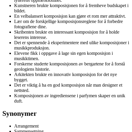
lytterens oppmerksomhet.
Kunstneren brukte komposisjonen for å fremheve budskapet i
bildet.
En velbalansert komposisjon kan gjøre et rom mer attraktivt.
Lær om de forskjellige komposisjonsreglene for å forbedre
fotografiene dine.
Skribenten brukte en interessant komposisjon for å holde
leserens interesse.
Det er spennende å eksperimentere med ulike komposisjoner i
musikkproduksjon.
Elevene fikk i oppgave å lage sin egen komposisjon i
musikktimen.
Forskerne studerte komposisjonen av bergartene for å forstå
geologiens historie.
Arkitekten brukte en innovativ komposisjon for det nye
bygget.
Det er viktig å ha en god komposisjon når man designer et
nettsted.
Komposisjonen av ingrediensene i parfymen skaper en unik
duft.
Synonymer
Arrangement
Sammensetning