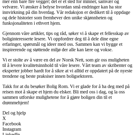
mer enn bare fire vegger; det er et sted for minner, samvær og
velvære. Vi ønsker å belyse hvordan små endringer kan ha stor
innvirkning på din hverdag. Vår redaksjon er dedikert til å oppdage
og dele historier som fremhever den unike skjønnheten og
funksjonaliteten i ethvert hjem.
Gjennom våre artikler, tips og råd, søker vi å skape et fellesskap av
boliginteresserte lesere. Vi oppfordrer deg til å dele dine egne
erfaringer, spørsmål og ideer med oss. Sammen kan vi bygge et
inspirerende og støttende miljø der alle kan lære og vokse.
Vi er stolte av å være en del av Norsk Nett, som gir oss muligheten
til å levere kvalitetsinnhold til våre lesere. Vårt team av skribenter og
eksperter jobber hardt for å sikre at vi alltid er oppdatert på de nyeste
trendene og beste praksiser innen boligsektoren.
Takk for at du besøker Bolig Rom. Vi er glade for å ha deg med på
reisen mot å skape et hjem du elsker. Bli med oss i dag, og la oss
sammen utforske mulighetene for å gjøre boligen din til et
drømmehjem!
Del og hjelp
X
Facebook
Instagram
LinkedIn