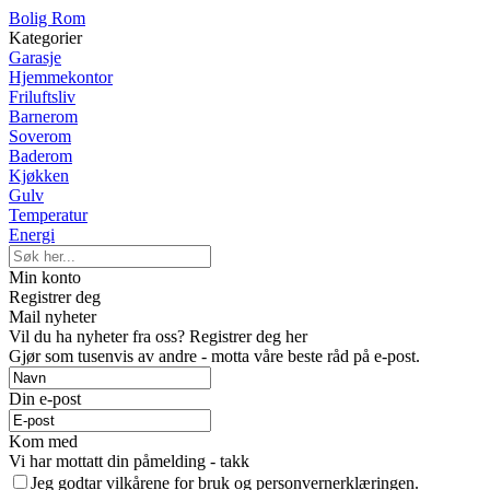
Bolig Rom
Kategorier
Garasje
Hjemmekontor
Friluftsliv
Barnerom
Soverom
Baderom
Kjøkken
Gulv
Temperatur
Energi
Min konto
Registrer deg
Mail nyheter
Vil du ha nyheter fra oss? Registrer deg her
Gjør som tusenvis av andre - motta våre beste råd på e-post.
Din e-post
Kom med
Vi har mottatt din påmelding - takk
Jeg godtar vilkårene for bruk og personvernerklæringen.