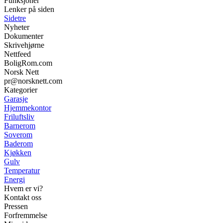
Funksjoner
Lenker på siden
Sidetre
Nyheter
Dokumenter
Skrivehjørne
Nettfeed
BoligRom.com
Norsk Nett
pr@norsknett.com
Kategorier
Garasje
Hjemmekontor
Friluftsliv
Barnerom
Soverom
Baderom
Kjøkken
Gulv
Temperatur
Energi
Hvem er vi?
Kontakt oss
Pressen
Forfremmelse