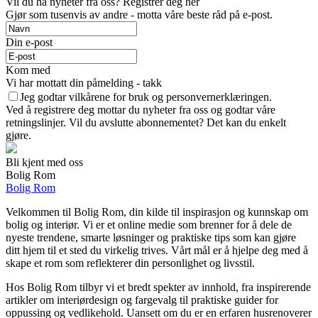
Vil du ha nyheter fra oss? Registrer deg her
Gjør som tusenvis av andre - motta våre beste råd på e-post.
Din e-post
Kom med
Vi har mottatt din påmelding - takk
Jeg godtar vilkårene for bruk og personvernerklæringen.
Ved å registrere deg mottar du nyheter fra oss og godtar våre
retningslinjer. Vil du avslutte abonnementet? Det kan du enkelt
gjøre.
Bli kjent med oss
Bolig Rom
Bolig Rom
Velkommen til Bolig Rom, din kilde til inspirasjon og kunnskap om
bolig og interiør. Vi er et online medie som brenner for å dele de
nyeste trendene, smarte løsninger og praktiske tips som kan gjøre
ditt hjem til et sted du virkelig trives. Vårt mål er å hjelpe deg med å
skape et rom som reflekterer din personlighet og livsstil.
Hos Bolig Rom tilbyr vi et bredt spekter av innhold, fra inspirerende
artikler om interiørdesign og fargevalg til praktiske guider for
oppussing og vedlikehold. Uansett om du er en erfaren husrenoverer