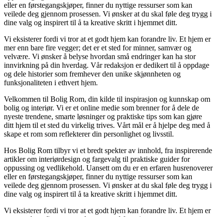
eller en førstegangskjøper, finner du nyttige ressurser som kan
veilede deg gjennom prosessen. Vi ønsker at du skal føle deg trygg i
dine valg og inspirert til å ta kreative skritt i hjemmet ditt.
Vi eksisterer fordi vi tror at et godt hjem kan forandre liv. Et hjem er
mer enn bare fire vegger; det er et sted for minner, samvær og
velvære. Vi ønsker å belyse hvordan små endringer kan ha stor
innvirkning på din hverdag. Vår redaksjon er dedikert til å oppdage
og dele historier som fremhever den unike skjønnheten og
funksjonaliteten i ethvert hjem.
Velkommen til Bolig Rom, din kilde til inspirasjon og kunnskap om
bolig og interiør. Vi er et online medie som brenner for å dele de
nyeste trendene, smarte løsninger og praktiske tips som kan gjøre
ditt hjem til et sted du virkelig trives. Vårt mål er å hjelpe deg med å
skape et rom som reflekterer din personlighet og livsstil.
Hos Bolig Rom tilbyr vi et bredt spekter av innhold, fra inspirerende
artikler om interiørdesign og fargevalg til praktiske guider for
oppussing og vedlikehold. Uansett om du er en erfaren husrenoverer
eller en førstegangskjøper, finner du nyttige ressurser som kan
veilede deg gjennom prosessen. Vi ønsker at du skal føle deg trygg i
dine valg og inspirert til å ta kreative skritt i hjemmet ditt.
Vi eksisterer fordi vi tror at et godt hjem kan forandre liv. Et hjem er