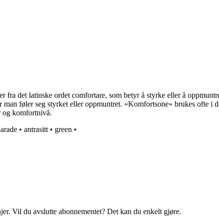
ra det latinske ordet comfortare, som betyr å styrke eller å oppmuntre.
 man føler seg styrket eller oppmuntret. «Komfortsone» brukes ofte i dag
er og komfortnivå.
arade
•
antrasitt
•
green
•
njer. Vil du avslutte abonnementet? Det kan du enkelt gjøre.