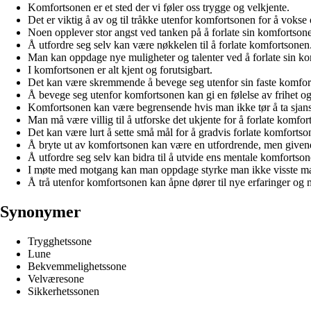
Komfortsonen er et sted der vi føler oss trygge og velkjente.
Det er viktig å av og til tråkke utenfor komfortsonen for å vokse 
Noen opplever stor angst ved tanken på å forlate sin komfortsone
Å utfordre seg selv kan være nøkkelen til å forlate komfortsonen
Man kan oppdage nye muligheter og talenter ved å forlate sin k
I komfortsonen er alt kjent og forutsigbart.
Det kan være skremmende å bevege seg utenfor sin faste komfor
Å bevege seg utenfor komfortsonen kan gi en følelse av frihet og
Komfortsonen kan være begrensende hvis man ikke tør å ta sjans
Man må være villig til å utforske det ukjente for å forlate komfor
Det kan være lurt å sette små mål for å gradvis forlate komfortso
Å bryte ut av komfortsonen kan være en utfordrende, men given
Å utfordre seg selv kan bidra til å utvide ens mentale komfortson
I møte med motgang kan man oppdage styrke man ikke visste m
Å trå utenfor komfortsonen kan åpne dører til nye erfaringer og 
Synonymer
Trygghetssone
Lune
Bekvemmelighetssone
Velværesone
Sikkerhetssonen