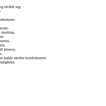
og utvikle seg.
.
.
omfortsone.
tsone.
 mestring.
er.
tsonen.
nen.
de prosess.
e.
an hadde utenfor komfortsonen.
muligheter.