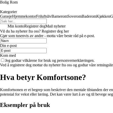
Bolig Rom
Kategorier
Garasje
Hjemmekontor
Friluftsliv
Barnerom
Soverom
Baderom
Kjøkken
G
Min konto
Registrer deg
Mail nyheter
Vil du ha nyheter fra oss? Registrer deg her
Gjør som tusenvis av andre - motta våre beste råd på e-post.
Din e-post
Kom med
Jeg godtar vilkårene for bruk og personvernerklæringen.
Ved å registrere deg mottar du nyheter fra oss og godtar våre retningsli
Hva betyr Komfortsone?
Komfortsonen er et begrep som beskriver den mentale tilstanden der en p
potensial for vekst eller læring. Det kan være lurt å av og til bevege s
Eksempler på bruk