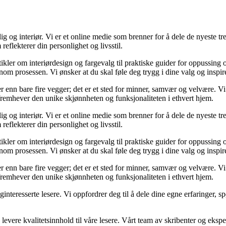
og interiør. Vi er et online medie som brenner for å dele de nyeste tren
reflekterer din personlighet og livsstil.
tikler om interiørdesign og fargevalg til praktiske guider for oppussing
m prosessen. Vi ønsker at du skal føle deg trygg i dine valg og inspirert 
 mer enn bare fire vegger; det er et sted for minner, samvær og velvære.
 fremhever den unike skjønnheten og funksjonaliteten i ethvert hjem.
og interiør. Vi er et online medie som brenner for å dele de nyeste tren
reflekterer din personlighet og livsstil.
tikler om interiørdesign og fargevalg til praktiske guider for oppussing
m prosessen. Vi ønsker at du skal føle deg trygg i dine valg og inspirert 
 mer enn bare fire vegger; det er et sted for minner, samvær og velvære.
 fremhever den unike skjønnheten og funksjonaliteten i ethvert hjem.
liginteresserte lesere. Vi oppfordrer deg til å dele dine egne erfaringe
levere kvalitetsinnhold til våre lesere. Vårt team av skribenter og ekspert