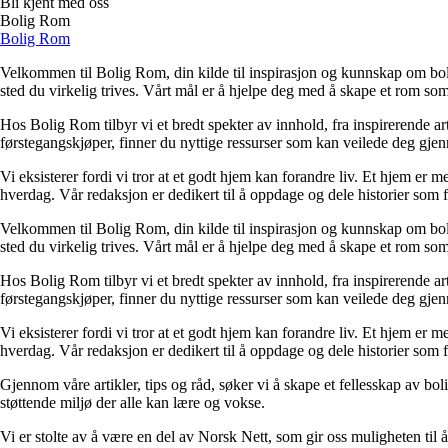
Bli kjent med oss
Bolig Rom
Bolig Rom
Velkommen til Bolig Rom, din kilde til inspirasjon og kunnskap om bolig 
sted du virkelig trives. Vårt mål er å hjelpe deg med å skape et rom som 
Hos Bolig Rom tilbyr vi et bredt spekter av innhold, fra inspirerende ar
førstegangskjøper, finner du nyttige ressurser som kan veilede deg gjenno
Vi eksisterer fordi vi tror at et godt hjem kan forandre liv. Et hjem er
hverdag. Vår redaksjon er dedikert til å oppdage og dele historier som
Velkommen til Bolig Rom, din kilde til inspirasjon og kunnskap om bolig 
sted du virkelig trives. Vårt mål er å hjelpe deg med å skape et rom som 
Hos Bolig Rom tilbyr vi et bredt spekter av innhold, fra inspirerende ar
førstegangskjøper, finner du nyttige ressurser som kan veilede deg gjenno
Vi eksisterer fordi vi tror at et godt hjem kan forandre liv. Et hjem er
hverdag. Vår redaksjon er dedikert til å oppdage og dele historier som
Gjennom våre artikler, tips og råd, søker vi å skape et fellesskap av bo
støttende miljø der alle kan lære og vokse.
Vi er stolte av å være en del av Norsk Nett, som gir oss muligheten til å 