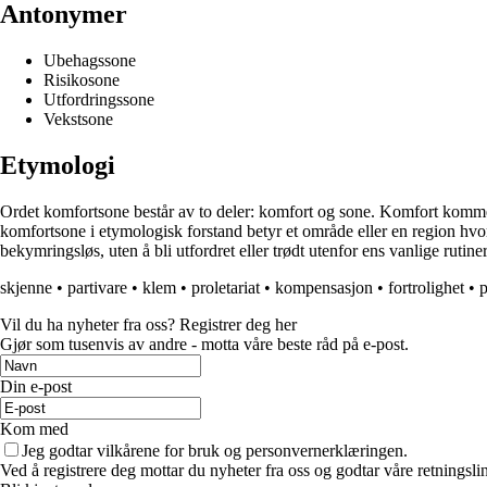
Antonymer
Ubehagssone
Risikosone
Utfordringssone
Vekstsone
Etymologi
Ordet komfortsone består av to deler: komfort og sone. Komfort kommer f
komfortsone i etymologisk forstand betyr et område eller en region hvor
bekymringsløs, uten å bli utfordret eller trødt utenfor ens vanlige rutin
skjenne
•
partivare
•
klem
•
proletariat
•
kompensasjon
•
fortrolighet
•
p
Vil du ha nyheter fra oss? Registrer deg her
Gjør som tusenvis av andre - motta våre beste råd på e-post.
Din e-post
Kom med
Jeg godtar vilkårene for bruk og personvernerklæringen.
Ved å registrere deg mottar du nyheter fra oss og godtar våre retningsli