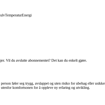
ulv
Temperatur
Energi
njer. Vil du avslutte abonnementet? Det kan du enkelt gjøre.
erson føler seg trygg, avslappet og uten risiko for ubehag eller usikker
eg utenfor komfortsonen for å oppleve ny erfaring og utvikling.