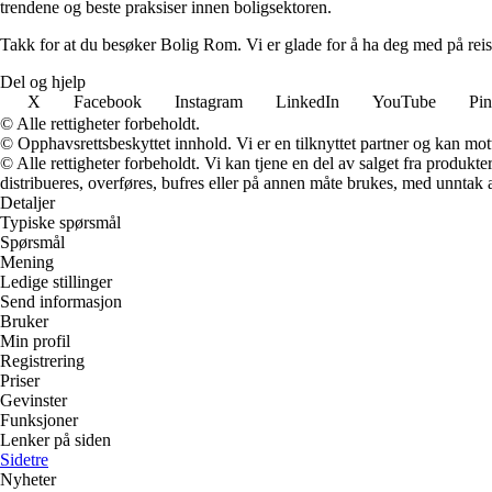
trendene og beste praksiser innen boligsektoren.
Takk for at du besøker Bolig Rom. Vi er glade for å ha deg med på reis
Del og hjelp
X
Facebook
Instagram
LinkedIn
YouTube
Pin
© Alle rettigheter forbeholdt.
© Opphavsrettsbeskyttet innhold. Vi er en tilknyttet partner og kan motta
© Alle rettigheter forbeholdt. Vi kan tjene en del av salget fra produk
distribueres, overføres, bufres eller på annen måte brukes, med unntak av
Detaljer
Typiske spørsmål
Spørsmål
Mening
Ledige stillinger
Send informasjon
Bruker
Min profil
Registrering
Priser
Gevinster
Funksjoner
Lenker på siden
Sidetre
Nyheter