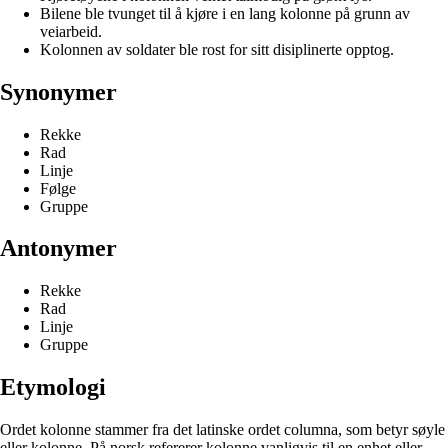
Bilene ble tvunget til å kjøre i en lang kolonne på grunn av
veiarbeid.
Kolonnen av soldater ble rost for sitt disiplinerte opptog.
Synonymer
Rekke
Rad
Linje
Følge
Gruppe
Antonymer
Rekke
Rad
Linje
Gruppe
Etymologi
Ordet kolonne stammer fra det latinske ordet columna, som betyr søyle
eller kolonne. På norsk refererer kolonne vanligvis til en enhet eller