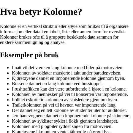
Hva betyr Kolonne?
Kolonne er en vertikal struktur eller søyle som brukes til å organisere
informasjon eller data i en tabell, liste eller annen form for oversikt.
Kolonner brukes ofte til å gruppere beslektede data sammen for
enklere sammenligning og analyse.
Eksempler på bruk
I natt vil det være en lang kolonne med biler på motorveien.
Kolonnen av soldater marsjerte i takt under paradeøvelsen.
Kjøretøyene dannet en imponerende kolonne gjennom byen.
Bussene dannet en lang kolonne ved busstoppet.
I rushtrafikken kan det være utfordrende å kjøre i en kolonne.
Kolonnen av mennesker på vei til konserten var imponerende.
Politiet eskorterte kolonnen av statsledere gjennom byen.
Trailerkolonnen på vei til havnen var imponerende lang.
Det dannet seg en tett kolonne av studenter utenfor auditoriet.
Jernbanevognene dannet en imponerende kolonne på skinnene.
Kolonnen av syklister syklet i flokk gjennom landskapet.
Kolonnen med plogbiler ryddet snøen fra motorveien.
Kjøretøyene i kolonnen ventet tålmodig på grønt lys.