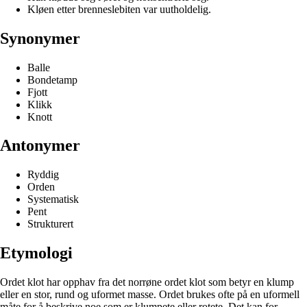
Kløen etter brenneslebiten var uutholdelig.
Synonymer
Balle
Bondetamp
Fjott
Klikk
Knott
Antonymer
Ryddig
Orden
Systematisk
Pent
Strukturert
Etymologi
Ordet klot har opphav fra det norrøne ordet klot som betyr en klump
eller en stor, rund og uformet masse. Ordet brukes ofte på en uformell
måte for å beskrive noe som er klumpete eller rotete. Det kan for