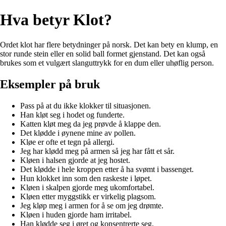
Hva betyr Klot?
Ordet klot har flere betydninger på norsk. Det kan bety en klump, en
stor runde stein eller en solid ball formet gjenstand. Det kan også
brukes som et vulgært slanguttrykk for en dum eller uhøflig person.
Eksempler på bruk
Pass på at du ikke klokker til situasjonen.
Han kløt seg i hodet og funderte.
Katten kløt meg da jeg prøvde å klappe den.
Det klødde i øynene mine av pollen.
Kløe er ofte et tegn på allergi.
Jeg har klødd meg på armen så jeg har fått et sår.
Kløen i halsen gjorde at jeg hostet.
Det klødde i hele kroppen etter å ha svømt i bassenget.
Hun klokket inn som den raskeste i løpet.
Kløen i skalpen gjorde meg ukomfortabel.
Kløen etter myggstikk er virkelig plagsom.
Jeg kløp meg i armen for å se om jeg drømte.
Kløen i huden gjorde ham irritabel.
Han klødde seg i øret og konsentrerte seg.