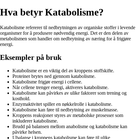
Hva betyr Katabolisme?
Katabolisme refererer til nedbrytningen av organiske stoffer i levende
organismer for å produsere nødvendig energi. Det er den delen av
metabolismen som handler om nedbrytning av næring for å frigjøre
energi.
Eksempler på bruk
Katabolisme er en viktig del av kroppens stoffskifte.
Proteiner brytes ned gjennom katabolisme.
Katabolisme frigjør energi i cellene.
Når cellene trenger energi, aktiveres katabolisme.
Katabolisme kan påvirkes av ulike faktorer som trening og
kosthold.
Enzymaktivitet spiller en nøkkelrolle i katabolisme.
Katabolisme kan føre til nedbrytning av muskelmasse.
Kroppens reaksjoner styres av metabolske prosesser som
inkluderer katabolisme.
Brudd på balansen mellom anabolisme og katabolisme kan
påvirke helsen.
Ubalanse i kroppens katabolisme kan føre til ulike