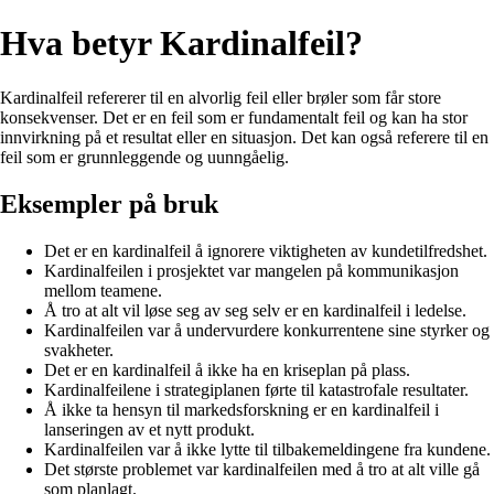
Hva betyr Kardinalfeil?
Kardinalfeil refererer til en alvorlig feil eller brøler som får store
konsekvenser. Det er en feil som er fundamentalt feil og kan ha stor
innvirkning på et resultat eller en situasjon. Det kan også referere til en
feil som er grunnleggende og uunngåelig.
Eksempler på bruk
Det er en kardinalfeil å ignorere viktigheten av kundetilfredshet.
Kardinalfeilen i prosjektet var mangelen på kommunikasjon
mellom teamene.
Å tro at alt vil løse seg av seg selv er en kardinalfeil i ledelse.
Kardinalfeilen var å undervurdere konkurrentene sine styrker og
svakheter.
Det er en kardinalfeil å ikke ha en kriseplan på plass.
Kardinalfeilene i strategiplanen førte til katastrofale resultater.
Å ikke ta hensyn til markedsforskning er en kardinalfeil i
lanseringen av et nytt produkt.
Kardinalfeilen var å ikke lytte til tilbakemeldingene fra kundene.
Det største problemet var kardinalfeilen med å tro at alt ville gå
som planlagt.