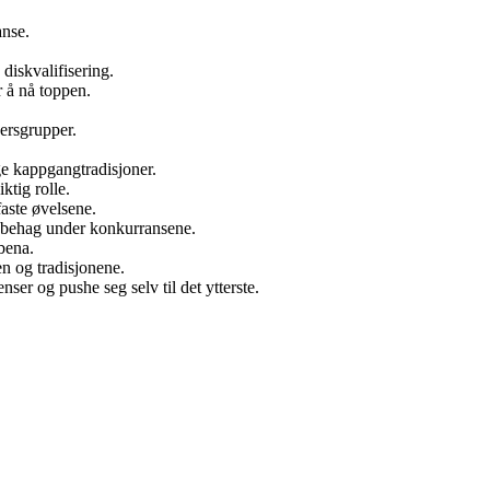
anse.
 diskvalifisering.
r å nå toppen.
ersgrupper.
e kappgangtradisjoner.
ktig rolle.
aste øvelsene.
 ubehag under konkurransene.
bena.
en og tradisjonene.
ser og pushe seg selv til det ytterste.