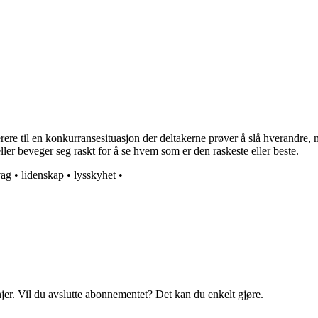
 til en konkurransesituasjon der deltakerne prøver å slå hverandre, me
er beveger seg raskt for å se hvem som er den raskeste eller beste.
vag
•
lidenskap
•
lysskyhet
•
njer. Vil du avslutte abonnementet? Det kan du enkelt gjøre.