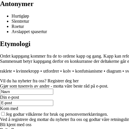
Antonymer
Hurtigløp
Slentretur
Roetur
Avslappet spasertur
Etymologi
Ordet kappgang kommer fra de to ordene kapp og gang. Kapp kan referere
Sammensatt betyr kappgang derfor en konkurranse der deltakerne går ell
raklete
•
kvinnekropp
•
utfordrer
•
kolv
•
konfutsianisme
•
diagram
•
s
Vil du ha nyheter fra oss? Registrer deg her
Gjør som tusenvis av andre - motta våre beste råd på e-post.
Din e-post
Kom med
Jeg godtar vilkårene for bruk og personvernerklæringen.
Ved å registrere deg mottar du nyheter fra oss og godtar våre retningsli
Bli kjent med oss