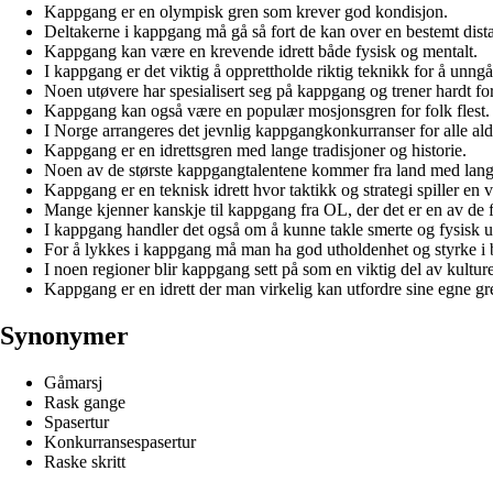
Kappgang er en olympisk gren som krever god kondisjon.
Deltakerne i kappgang må gå så fort de kan over en bestemt dist
Kappgang kan være en krevende idrett både fysisk og mentalt.
I kappgang er det viktig å opprettholde riktig teknikk for å unngå
Noen utøvere har spesialisert seg på kappgang og trener hardt fo
Kappgang kan også være en populær mosjonsgren for folk flest.
I Norge arrangeres det jevnlig kappgangkonkurranser for alle ald
Kappgang er en idrettsgren med lange tradisjoner og historie.
Noen av de største kappgangtalentene kommer fra land med lang
Kappgang er en teknisk idrett hvor taktikk og strategi spiller en vi
Mange kjenner kanskje til kappgang fra OL, der det er en av de f
I kappgang handler det også om å kunne takle smerte og fysisk
For å lykkes i kappgang må man ha god utholdenhet og styrke i 
I noen regioner blir kappgang sett på som en viktig del av kultur
Kappgang er en idrett der man virkelig kan utfordre sine egne gren
Synonymer
Gåmarsj
Rask gange
Spasertur
Konkurransespasertur
Raske skritt