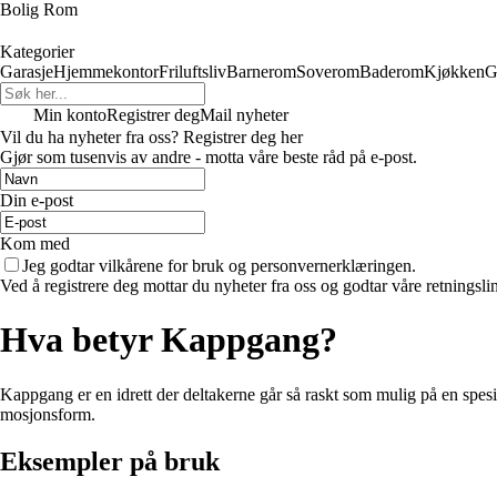
Bolig Rom
Kategorier
Garasje
Hjemmekontor
Friluftsliv
Barnerom
Soverom
Baderom
Kjøkken
G
Min konto
Registrer deg
Mail nyheter
Vil du ha nyheter fra oss? Registrer deg her
Gjør som tusenvis av andre - motta våre beste råd på e-post.
Din e-post
Kom med
Jeg godtar vilkårene for bruk og personvernerklæringen.
Ved å registrere deg mottar du nyheter fra oss og godtar våre retningsli
Hva betyr Kappgang?
Kappgang er en idrett der deltakerne går så raskt som mulig på en spesif
mosjonsform.
Eksempler på bruk