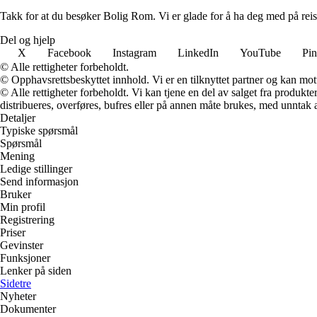
Takk for at du besøker Bolig Rom. Vi er glade for å ha deg med på reis
Del og hjelp
X
Facebook
Instagram
LinkedIn
YouTube
Pin
© Alle rettigheter forbeholdt.
© Opphavsrettsbeskyttet innhold. Vi er en tilknyttet partner og kan motta
© Alle rettigheter forbeholdt. Vi kan tjene en del av salget fra produk
distribueres, overføres, bufres eller på annen måte brukes, med unntak av
Detaljer
Typiske spørsmål
Spørsmål
Mening
Ledige stillinger
Send informasjon
Bruker
Min profil
Registrering
Priser
Gevinster
Funksjoner
Lenker på siden
Sidetre
Nyheter
Dokumenter