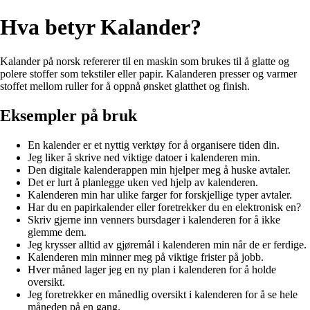
Hva betyr Kalander?
Kalander på norsk refererer til en maskin som brukes til å glatte og
polere stoffer som tekstiler eller papir. Kalanderen presser og varmer
stoffet mellom ruller for å oppnå ønsket glatthet og finish.
Eksempler på bruk
En kalender er et nyttig verktøy for å organisere tiden din.
Jeg liker å skrive ned viktige datoer i kalenderen min.
Den digitale kalenderappen min hjelper meg å huske avtaler.
Det er lurt å planlegge uken ved hjelp av kalenderen.
Kalenderen min har ulike farger for forskjellige typer avtaler.
Har du en papirkalender eller foretrekker du en elektronisk en?
Skriv gjerne inn venners bursdager i kalenderen for å ikke
glemme dem.
Jeg krysser alltid av gjøremål i kalenderen min når de er ferdige.
Kalenderen min minner meg på viktige frister på jobb.
Hver måned lager jeg en ny plan i kalenderen for å holde
oversikt.
Jeg foretrekker en månedlig oversikt i kalenderen for å se hele
måneden på en gang.