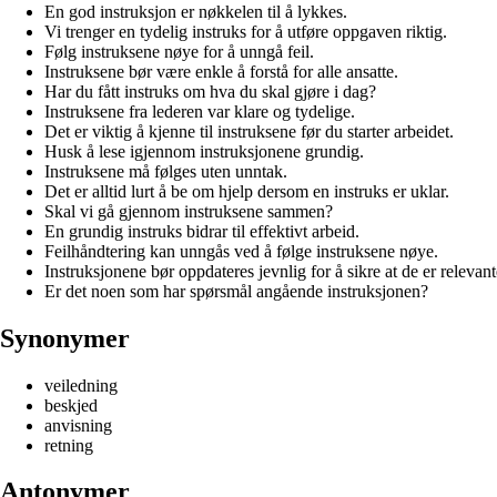
En god instruksjon er nøkkelen til å lykkes.
Vi trenger en tydelig instruks for å utføre oppgaven riktig.
Følg instruksene nøye for å unngå feil.
Instruksene bør være enkle å forstå for alle ansatte.
Har du fått instruks om hva du skal gjøre i dag?
Instruksene fra lederen var klare og tydelige.
Det er viktig å kjenne til instruksene før du starter arbeidet.
Husk å lese igjennom instruksjonene grundig.
Instruksene må følges uten unntak.
Det er alltid lurt å be om hjelp dersom en instruks er uklar.
Skal vi gå gjennom instruksene sammen?
En grundig instruks bidrar til effektivt arbeid.
Feilhåndtering kan unngås ved å følge instruksene nøye.
Instruksjonene bør oppdateres jevnlig for å sikre at de er relevant
Er det noen som har spørsmål angående instruksjonen?
Synonymer
veiledning
beskjed
anvisning
retning
Antonymer