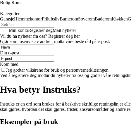
Bolig Rom
Kategorier
Garasje
Hjemmekontor
Friluftsliv
Barnerom
Soverom
Baderom
Kjøkken
G
Min konto
Registrer deg
Mail nyheter
Vil du ha nyheter fra oss? Registrer deg her
Gjør som tusenvis av andre - motta våre beste råd på e-post.
Din e-post
Kom med
Jeg godtar vilkårene for bruk og personvernerklæringen.
Ved å registrere deg mottar du nyheter fra oss og godtar våre retningsli
Hva betyr Instruks?
Instruks er en ord som brukes for å beskrive skriftlige retningslinjer el
skal gjøres, hvordan det skal gjøres, frister, ansvarsområder og andre rel
Eksempler på bruk