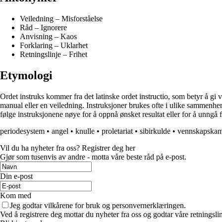
Veiledning – Misforståelse
Råd – Ignorere
Anvisning – Kaos
Forklaring – Uklarhet
Retningslinje – Frihet
Etymologi
Ordet instruks kommer fra det latinske ordet instructio, som betyr å gi ve
manual eller en veiledning. Instruksjoner brukes ofte i ulike sammenhe
følge instruksjonene nøye for å oppnå ønsket resultat eller for å unngå f
periodesystem
•
angel
•
knulle
•
proletariat
•
sibirkulde
•
vennskapska
Vil du ha nyheter fra oss? Registrer deg her
Gjør som tusenvis av andre - motta våre beste råd på e-post.
Din e-post
Kom med
Jeg godtar vilkårene for bruk og personvernerklæringen.
Ved å registrere deg mottar du nyheter fra oss og godtar våre retningsli