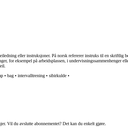
iledning eller instruksjoner. På norsk refererer instruks til en skriftlig
nger, for eksempel på arbeidsplassen, i undervisningssammenhenger eller
eil.
mp
•
bag
•
intervalltrening
•
sibirkulde
•
njer. Vil du avslutte abonnementet? Det kan du enkelt gjøre.