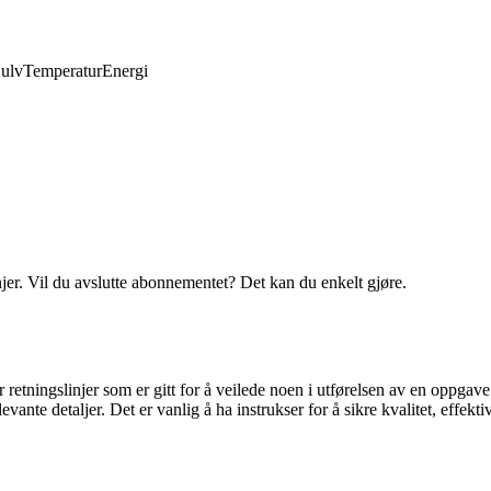
ulv
Temperatur
Energi
njer. Vil du avslutte abonnementet? Det kan du enkelt gjøre.
ler retningslinjer som er gitt for å veilede noen i utførelsen av en oppg
evante detaljer. Det er vanlig å ha instrukser for å sikre kvalitet, effek