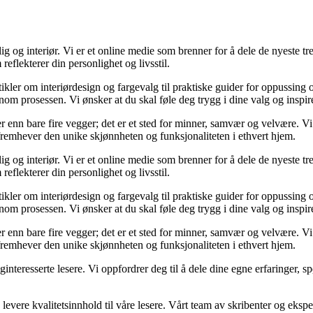
og interiør. Vi er et online medie som brenner for å dele de nyeste tren
reflekterer din personlighet og livsstil.
tikler om interiørdesign og fargevalg til praktiske guider for oppussing
m prosessen. Vi ønsker at du skal føle deg trygg i dine valg og inspirert 
 mer enn bare fire vegger; det er et sted for minner, samvær og velvære.
 fremhever den unike skjønnheten og funksjonaliteten i ethvert hjem.
og interiør. Vi er et online medie som brenner for å dele de nyeste tren
reflekterer din personlighet og livsstil.
tikler om interiørdesign og fargevalg til praktiske guider for oppussing
m prosessen. Vi ønsker at du skal føle deg trygg i dine valg og inspirert 
 mer enn bare fire vegger; det er et sted for minner, samvær og velvære.
 fremhever den unike skjønnheten og funksjonaliteten i ethvert hjem.
liginteresserte lesere. Vi oppfordrer deg til å dele dine egne erfaringe
levere kvalitetsinnhold til våre lesere. Vårt team av skribenter og ekspert