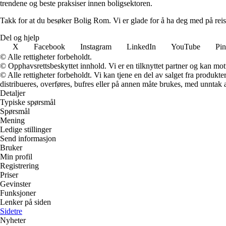
trendene og beste praksiser innen boligsektoren.
Takk for at du besøker Bolig Rom. Vi er glade for å ha deg med på reis
Del og hjelp
X
Facebook
Instagram
LinkedIn
YouTube
Pin
© Alle rettigheter forbeholdt.
© Opphavsrettsbeskyttet innhold. Vi er en tilknyttet partner og kan motta
© Alle rettigheter forbeholdt. Vi kan tjene en del av salget fra produk
distribueres, overføres, bufres eller på annen måte brukes, med unntak av
Detaljer
Typiske spørsmål
Spørsmål
Mening
Ledige stillinger
Send informasjon
Bruker
Min profil
Registrering
Priser
Gevinster
Funksjoner
Lenker på siden
Sidetre
Nyheter