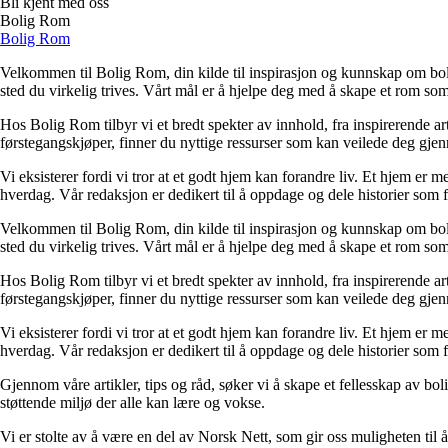
Bli kjent med oss
Bolig Rom
Bolig Rom
Velkommen til Bolig Rom, din kilde til inspirasjon og kunnskap om bolig 
sted du virkelig trives. Vårt mål er å hjelpe deg med å skape et rom som 
Hos Bolig Rom tilbyr vi et bredt spekter av innhold, fra inspirerende ar
førstegangskjøper, finner du nyttige ressurser som kan veilede deg gjenno
Vi eksisterer fordi vi tror at et godt hjem kan forandre liv. Et hjem er
hverdag. Vår redaksjon er dedikert til å oppdage og dele historier som
Velkommen til Bolig Rom, din kilde til inspirasjon og kunnskap om bolig 
sted du virkelig trives. Vårt mål er å hjelpe deg med å skape et rom som 
Hos Bolig Rom tilbyr vi et bredt spekter av innhold, fra inspirerende ar
førstegangskjøper, finner du nyttige ressurser som kan veilede deg gjenno
Vi eksisterer fordi vi tror at et godt hjem kan forandre liv. Et hjem er
hverdag. Vår redaksjon er dedikert til å oppdage og dele historier som
Gjennom våre artikler, tips og råd, søker vi å skape et fellesskap av bo
støttende miljø der alle kan lære og vokse.
Vi er stolte av å være en del av Norsk Nett, som gir oss muligheten til å 