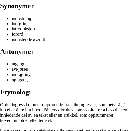
Synonymer
innledning
innføring
introduksjon
forord
innledende avsnitt
Antonymer
utgang
avkjørsel
innkjøring
oppgang
Etymologi
Ordet ingress kommer opprinnelig fra latin ingressus, som betyr å gå
inn eller å tre inn i noe. På norsk brukes ingress ofte for å beskrive en
innledende del av en tekst eller en artikkel, som oppsummerer
hovedinnholdet eller temaet.
klem
•
revolusjon
•
katalog
•
dagligvareforretning
•
skyttergrav
•
brav