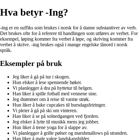
Hva betyr -Ing?
-ing er en suffiks som brukes i norsk for å danne substantiver av verb.
Det brukes ofte for å referere til handlingen som utføres av verbet. For
eksempel, løping kommer fra verbet å løpe, og skriving kommer fra
verbet å skrive. -ing brukes også i mange engelske lånord i norsk
språk.
Eksempler på bruk
Jeg liker å gå på tur i skogen.
Hun elsker å lese spennende bøker.
Vi planlegger å dra på hyttetur til helgen.
Han liker å spille fotball med vennene sine.
Jeg drømmer om å reise til varme strøk.
Hun liker å bake cupcakes til bursdagsfeiringer.
Vi pleier å gå på ski om vinteren.
Han liker å se på solnedgangen ved fjorden.
Jeg elsker å lytte til musikk mens jeg jobber.
Hun liker å trene yoga for å slappe av.
Vi planlegger å grille pølser og marshmallows på stranden.
Han liker å male vakre landskapsbilder.