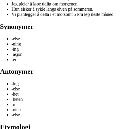
Jeg pleier å løpe tidlig om morgenen.
Hun elsker å sykle langs elven på sommeren.
Vi planlegger å delta i et morsomt 5 km løp neste måned.
Synonymer
-else
-ning
-ing
-asjon
-eri
Antonymer
-ing
-else
-het
-heten
-n
-nten
-else
Etymologi