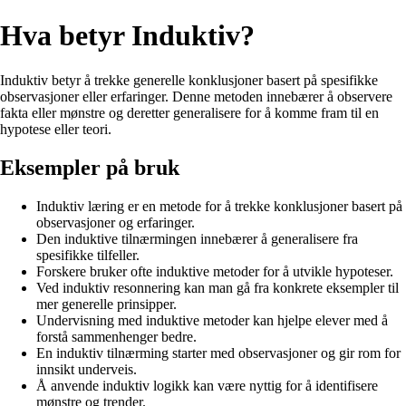
Hva betyr Induktiv?
Induktiv betyr å trekke generelle konklusjoner basert på spesifikke
observasjoner eller erfaringer. Denne metoden innebærer å observere
fakta eller mønstre og deretter generalisere for å komme fram til en
hypotese eller teori.
Eksempler på bruk
Induktiv læring er en metode for å trekke konklusjoner basert på
observasjoner og erfaringer.
Den induktive tilnærmingen innebærer å generalisere fra
spesifikke tilfeller.
Forskere bruker ofte induktive metoder for å utvikle hypoteser.
Ved induktiv resonnering kan man gå fra konkrete eksempler til
mer generelle prinsipper.
Undervisning med induktive metoder kan hjelpe elever med å
forstå sammenhenger bedre.
En induktiv tilnærming starter med observasjoner og gir rom for
innsikt underveis.
Å anvende induktiv logikk kan være nyttig for å identifisere
mønstre og trender.