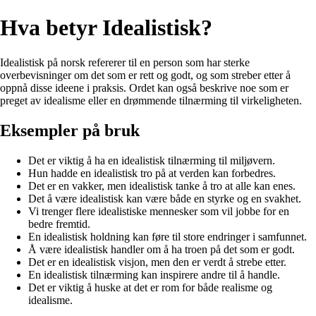
Hva betyr Idealistisk?
Idealistisk på norsk refererer til en person som har sterke
overbevisninger om det som er rett og godt, og som streber etter å
oppnå disse ideene i praksis. Ordet kan også beskrive noe som er
preget av idealisme eller en drømmende tilnærming til virkeligheten.
Eksempler på bruk
Det er viktig å ha en idealistisk tilnærming til miljøvern.
Hun hadde en idealistisk tro på at verden kan forbedres.
Det er en vakker, men idealistisk tanke å tro at alle kan enes.
Det å være idealistisk kan være både en styrke og en svakhet.
Vi trenger flere idealistiske mennesker som vil jobbe for en
bedre fremtid.
En idealistisk holdning kan føre til store endringer i samfunnet.
Å være idealistisk handler om å ha troen på det som er godt.
Det er en idealistisk visjon, men den er verdt å strebe etter.
En idealistisk tilnærming kan inspirere andre til å handle.
Det er viktig å huske at det er rom for både realisme og
idealisme.