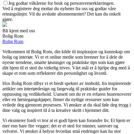
Jeg godtar vilkårene for bruk og personvernerklæringen.
Ved å registrere deg mottar du nyheter fra oss og godtar våre
retningslinjer. Vil du avslutte abonnementet? Det kan du enkelt
gjøre.
Bli kjent med oss
Bolig Rom
Bolig Rom
Velkommen til Bolig Rom, din kilde til inspirasjon og kunnskap om
bolig og interiør. Vi er et online medie som brenner for å dele de
nyeste trendene, smarte løsninger og praktiske tips som kan gjøre
ditt hjem til et sted du virkelig trives. Vårt mål er å hjelpe deg med å
skape et rom som reflekterer din personlighet og livsstil.
Hos Bolig Rom tilbyr vi et bredt spekter av innhold, fra inspirerende
artikler om interiørdesign og fargevalg til praktiske guider for
oppussing og vedlikehold. Uansett om du er en erfaren husrenoverer
eller en førstegangskjøper, finner du nyttige ressurser som kan
veilede deg gjennom prosessen. Vi ønsker at du skal føle deg trygg i
dine valg og inspirert til å ta kreative skritt i hjemmet ditt.
Vi eksisterer fordi vi tror at et godt hjem kan forandre liv. Et hjem er
mer enn bare fire vegger; det er et sted for minner, samvær og
velvære. Vi ønsker å belyse hvordan små endringer kan ha stor