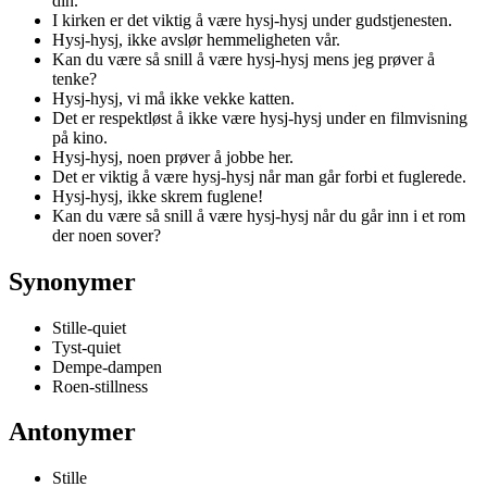
din.
I kirken er det viktig å være hysj-hysj under gudstjenesten.
Hysj-hysj, ikke avslør hemmeligheten vår.
Kan du være så snill å være hysj-hysj mens jeg prøver å
tenke?
Hysj-hysj, vi må ikke vekke katten.
Det er respektløst å ikke være hysj-hysj under en filmvisning
på kino.
Hysj-hysj, noen prøver å jobbe her.
Det er viktig å være hysj-hysj når man går forbi et fuglerede.
Hysj-hysj, ikke skrem fuglene!
Kan du være så snill å være hysj-hysj når du går inn i et rom
der noen sover?
Synonymer
Stille-quiet
Tyst-quiet
Dempe-dampen
Roen-stillness
Antonymer
Stille