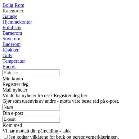
Bolig Rom
Kategorier
Garasje
Hjemmekontor
Friluftsliv
Barnerom
Soverom
Baderom
Kjøkken
Gulv
Temperatur
Energi
Min konto
Registrer deg
Mail nyheter
Vil du ha nyheter fra oss? Registrer deg her
Gjør som tusenvis av andre - motta våre beste råd på e-post.
Din e-post
Kom med
Vi har mottatt din påmelding - takk
Jeg godtar vilkårene for bruk og personvernerklæringen.