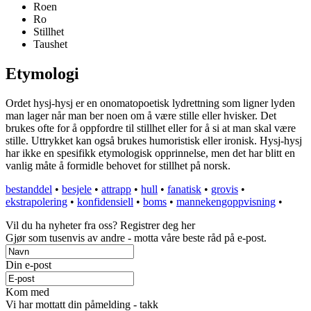
Roen
Ro
Stillhet
Taushet
Etymologi
Ordet hysj-hysj er en onomatopoetisk lydrettning som ligner lyden
man lager når man ber noen om å være stille eller hvisker. Det
brukes ofte for å oppfordre til stillhet eller for å si at man skal være
stille. Uttrykket kan også brukes humoristisk eller ironisk. Hysj-hysj
har ikke en spesifikk etymologisk opprinnelse, men det har blitt en
vanlig måte å formidle behovet for stillhet på norsk.
bestanddel
•
besjele
•
attrapp
•
hull
•
fanatisk
•
grovis
•
ekstrapolering
•
konfidensiell
•
boms
•
mannekengoppvisning
•
Vil du ha nyheter fra oss? Registrer deg her
Gjør som tusenvis av andre - motta våre beste råd på e-post.
Din e-post
Kom med
Vi har mottatt din påmelding - takk