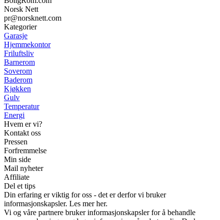
BoligRom.com
Norsk Nett
pr@norsknett.com
Kategorier
Garasje
Hjemmekontor
Friluftsliv
Barnerom
Soverom
Baderom
Kjøkken
Gulv
Temperatur
Energi
Hvem er vi?
Kontakt oss
Pressen
Forfremmelse
Min side
Mail nyheter
Affiliate
Del et tips
Din erfaring er viktig for oss - det er derfor vi bruker
informasjonskapsler. Les mer her.
Vi og våre partnere bruker informasjonskapsler for å behandle