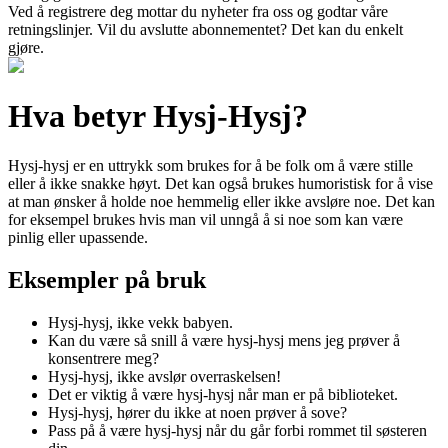
Ved å registrere deg mottar du nyheter fra oss og godtar våre
retningslinjer. Vil du avslutte abonnementet? Det kan du enkelt
gjøre.
Hva betyr Hysj-Hysj?
Hysj-hysj er en uttrykk som brukes for å be folk om å være stille
eller å ikke snakke høyt. Det kan også brukes humoristisk for å vise
at man ønsker å holde noe hemmelig eller ikke avsløre noe. Det kan
for eksempel brukes hvis man vil unngå å si noe som kan være
pinlig eller upassende.
Eksempler på bruk
Hysj-hysj, ikke vekk babyen.
Kan du være så snill å være hysj-hysj mens jeg prøver å
konsentrere meg?
Hysj-hysj, ikke avslør overraskelsen!
Det er viktig å være hysj-hysj når man er på biblioteket.
Hysj-hysj, hører du ikke at noen prøver å sove?
Pass på å være hysj-hysj når du går forbi rommet til søsteren