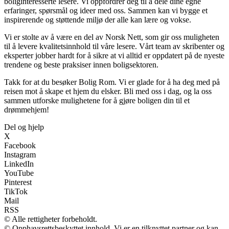
boliginteresserte lesere. Vi oppfordrer deg til å dele dine egne
erfaringer, spørsmål og ideer med oss. Sammen kan vi bygge et
inspirerende og støttende miljø der alle kan lære og vokse.
Vi er stolte av å være en del av Norsk Nett, som gir oss muligheten
til å levere kvalitetsinnhold til våre lesere. Vårt team av skribenter og
eksperter jobber hardt for å sikre at vi alltid er oppdatert på de nyeste
trendene og beste praksiser innen boligsektoren.
Takk for at du besøker Bolig Rom. Vi er glade for å ha deg med på
reisen mot å skape et hjem du elsker. Bli med oss i dag, og la oss
sammen utforske mulighetene for å gjøre boligen din til et
drømmehjem!
Del og hjelp
X
Facebook
Instagram
LinkedIn
YouTube
Pinterest
TikTok
Mail
RSS
© Alle rettigheter forbeholdt.
© Opphavsrettsbeskyttet innhold. Vi er en tilknyttet partner og kan