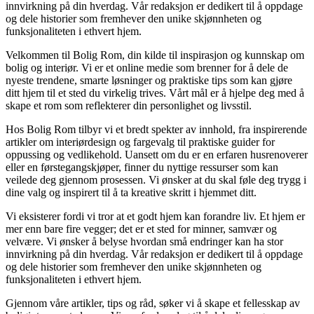
innvirkning på din hverdag. Vår redaksjon er dedikert til å oppdage
og dele historier som fremhever den unike skjønnheten og
funksjonaliteten i ethvert hjem.
Velkommen til Bolig Rom, din kilde til inspirasjon og kunnskap om
bolig og interiør. Vi er et online medie som brenner for å dele de
nyeste trendene, smarte løsninger og praktiske tips som kan gjøre
ditt hjem til et sted du virkelig trives. Vårt mål er å hjelpe deg med å
skape et rom som reflekterer din personlighet og livsstil.
Hos Bolig Rom tilbyr vi et bredt spekter av innhold, fra inspirerende
artikler om interiørdesign og fargevalg til praktiske guider for
oppussing og vedlikehold. Uansett om du er en erfaren husrenoverer
eller en førstegangskjøper, finner du nyttige ressurser som kan
veilede deg gjennom prosessen. Vi ønsker at du skal føle deg trygg i
dine valg og inspirert til å ta kreative skritt i hjemmet ditt.
Vi eksisterer fordi vi tror at et godt hjem kan forandre liv. Et hjem er
mer enn bare fire vegger; det er et sted for minner, samvær og
velvære. Vi ønsker å belyse hvordan små endringer kan ha stor
innvirkning på din hverdag. Vår redaksjon er dedikert til å oppdage
og dele historier som fremhever den unike skjønnheten og
funksjonaliteten i ethvert hjem.
Gjennom våre artikler, tips og råd, søker vi å skape et fellesskap av