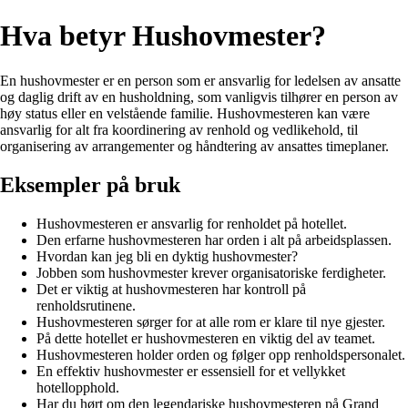
Hva betyr Hushovmester?
En hushovmester er en person som er ansvarlig for ledelsen av ansatte
og daglig drift av en husholdning, som vanligvis tilhører en person av
høy status eller en velstående familie. Hushovmesteren kan være
ansvarlig for alt fra koordinering av renhold og vedlikehold, til
organisering av arrangementer og håndtering av ansattes timeplaner.
Eksempler på bruk
Hushovmesteren er ansvarlig for renholdet på hotellet.
Den erfarne hushovmesteren har orden i alt på arbeidsplassen.
Hvordan kan jeg bli en dyktig hushovmester?
Jobben som hushovmester krever organisatoriske ferdigheter.
Det er viktig at hushovmesteren har kontroll på
renholdsrutinene.
Hushovmesteren sørger for at alle rom er klare til nye gjester.
På dette hotellet er hushovmesteren en viktig del av teamet.
Hushovmesteren holder orden og følger opp renholdspersonalet.
En effektiv hushovmester er essensiell for et vellykket
hotellopphold.
Har du hørt om den legendariske hushovmesteren på Grand