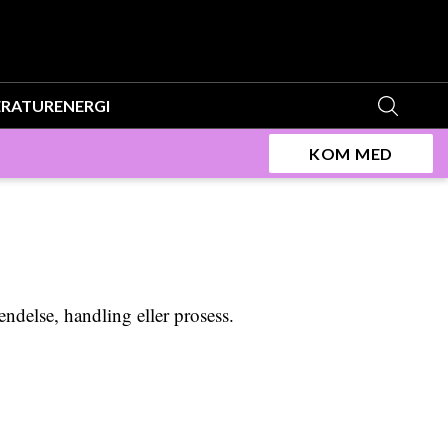
ERATUR
ENERGI
KOM MED
endelse, handling eller prosess.