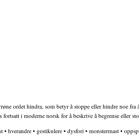
øne ordet hindra, som betyr å stoppe eller hindre noe fra å 
ortsatt i moderne norsk for å beskrive å begrense eller st
st
•
hverandre
•
gestikulere
•
dysfori
•
monstermast
•
oppspi