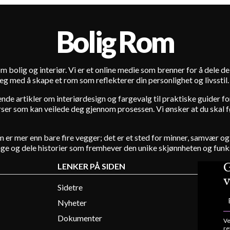
Bolig Rom
m bolig og interiør. Vi er et online medie som brenner for å dele d
e deg med å skape et rom som reflekterer din personlighet og livsstil.
rende artikler om interiørdesign og fargevalg til praktiske guider 
er som kan veilede deg gjennom prosessen. Vi ønsker at du skal føle 
hjem er mer enn bare fire vegger; det er et sted for minner, samvær
age og dele historier som fremhever den unike skjønnheten og funks
G
LENKER PÅ SIDEN
v
Sidetre
Nyheter
Dokumenter
Ve
re