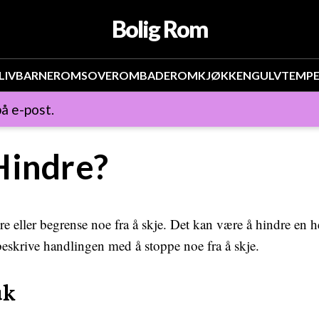
Bolig Rom
LIV
BARNEROM
SOVEROM
BADEROM
KJØKKEN
GULV
TEMP
å e-post.
Hindre?
re eller begrense noe fra å skje. Det kan være å hindre en h
beskrive handlingen med å stoppe noe fra å skje.
uk