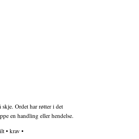
skje. Ordet har røtter i det
oppe en handling eller hendelse.
lt
•
krav
•