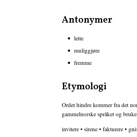
Antonymer
lette
muliggjøre
fremme
Etymologi
Ordet hindre kommer fra det norr
gammelnorske språket og brukes f
invitere
•
sirene
•
fakturere
•
gni