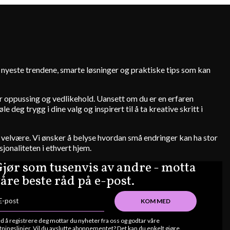
e nyeste trendene, smarte løsninger og praktiske tips som kan
for oppussing og vedlikehold. Uansett om du er en erfaren
deg trygg i dine valg og inspirert til å ta kreative skritt i
 og velvære. Vi ønsker å belyse hvordan små endringer kan ha stor
jonaliteten i ethvert hjem.
jør som tusenvis av andre - motta
åre beste råd på e-post.
KOM MED
d å registrere deg mottar du nyheter fra oss og godtar våre
tningslinjer. Vil du avslutte abonnementet? Det kan du enkelt gjøre.