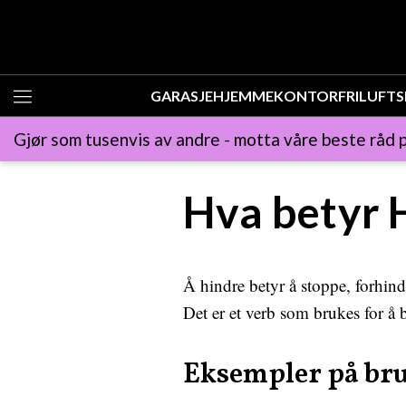
GARASJE
HJEMMEKONTOR
FRILUFTS
Gjør som tusenvis av andre - motta våre beste råd p
Hva betyr 
Å hindre betyr å stoppe, forhind
Det er et verb som brukes for å 
Eksempler på br