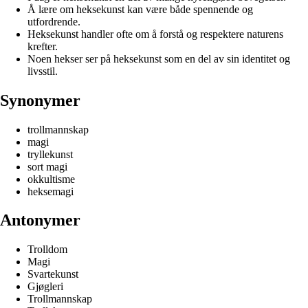
Å lære om heksekunst kan være både spennende og
utfordrende.
Heksekunst handler ofte om å forstå og respektere naturens
krefter.
Noen hekser ser på heksekunst som en del av sin identitet og
livsstil.
Synonymer
trollmannskap
magi
tryllekunst
sort magi
okkultisme
heksemagi
Antonymer
Trolldom
Magi
Svartekunst
Gjøgleri
Trollmannskap