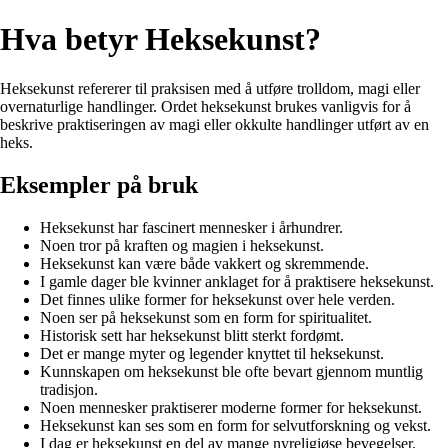
Hva betyr Heksekunst?
Heksekunst refererer til praksisen med å utføre trolldom, magi eller
overnaturlige handlinger. Ordet heksekunst brukes vanligvis for å
beskrive praktiseringen av magi eller okkulte handlinger utført av en
heks.
Eksempler på bruk
Heksekunst har fascinert mennesker i århundrer.
Noen tror på kraften og magien i heksekunst.
Heksekunst kan være både vakkert og skremmende.
I gamle dager ble kvinner anklaget for å praktisere heksekunst.
Det finnes ulike former for heksekunst over hele verden.
Noen ser på heksekunst som en form for spiritualitet.
Historisk sett har heksekunst blitt sterkt fordømt.
Det er mange myter og legender knyttet til heksekunst.
Kunnskapen om heksekunst ble ofte bevart gjennom muntlig
tradisjon.
Noen mennesker praktiserer moderne former for heksekunst.
Heksekunst kan ses som en form for selvutforskning og vekst.
I dag er heksekunst en del av mange nyreligiøse bevegelser.