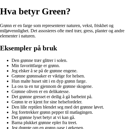
Hva betyr Green?
Grønn er en farge som representerer naturen, vekst, friskhet og
miljøvennlighet. Det assosieres ofte med trær, gress, planter og andre
elementer i naturen.
Eksempler på bruk
Den grønne trær glitrer i solen.
Min favorittfarge er grønn.
Jeg elsker å se på de grønne engene.
Grønne grønnsaker er viktige for helsen.
Hun malte huset sitt i en dyp grønn farge.
La oss ta en tur gjennom de grønne skogene.
Grønne oliven er en delikatesse.
Det grønne gresset er deilig å gå barbeint på.
Grønn te er kjent for sine helsefordeler.
Den lille reptilen blendet seg med det grønne løvet.
Jeg foretrekker grønn pepper til matlagingen.
Det grønne lyset betyr at vi kan gå.
Barna plukket grønne epler fra treet.
Jeg drømte om en grønn oase i ørkenen.