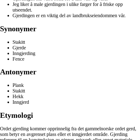
Jeg liker å male gjerdingen i ulike farger for å friske opp
utseendet.
Gjerdingen er en viktig del av landbrukseiendommen vår.
Synonymer
Stakitt
Gjerde
Inngjerding
Fence
Antonymer
Plank
Stakitt
Hekk
Inngjerd
Etymologi
Ordet gjerding kommer opprinnelig fra det gammelnorske ordet gerd,
som betyr en avgrenset plass eller et inngjerdet område. Gjerding
refererer til en konstruksjon av pinner, reisverk eller annet materiale