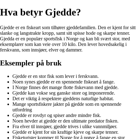
Hva betyr Gjedde?
Gjedde er en fiskeart som tilhører gjeddefamilien. Den er kjent for sitt
slanke og langstrakte kropp, samt sitt spisse hode og skarpe tenner.
Gjedda er en populær sportsfisk i Norge og kan bli svært stor, med
eksemplarer som kan veie over 10 kilo. Den lever hovedsakelig i
ferskvann, som innsjøer, elver og dammer.
Eksempler på bruk
Gjedde er en stor fisk som lever i ferskvann.
Noen synes gjedde er en spennende fiskeart å fange.
I Norge finnes det mange flotte fiskevann med gjedde.
Gjedde kan vokse seg ganske store og imponerende.
Det er viktig å respektere gjeddens naturlige habitat.
Mange sportsfiskere jakter på gjedde som en spennende
utfordring
Gjedde er rovdyr og spiser andre mindre fisk.
Noen hevder at gjedde er den ultimate predator fisken.
Fra elver til innsjøer, gjedde trives i ulike vannmiljøer.
Gjedde er kjent for sin kraftige kjeve og skarpe tenner.
Fisketurister kommer til Norge for å prøve å fange en stor