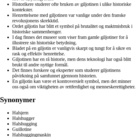
Historikere studerer ofte bruken av giljotinen i ulike historiske
kontekster.
Henrettelsene med giljotinen var vanlige under den franske
revolusjonens skrekktid.
Ordet giljotin har blitt et symbol på brutalitet og maktmisbruk i
historiske sammenhenger.
I dag finnes det museer som viser fram gamle giljotiner for å
illustrere sin historiske betydning.
Bladet på en giljotin er vanligvis skarpt og tungt for å sikre en
rask og effektiv henrettelse.
Giljotinen har en rå historie, men dens teknologi har også blitt
brukt til andre nyttige formål.
Det finnes forskere og eksperter som studerer giljotinens
påvirkning på samfunnet gjennom historien.
En giljotin kan være et kontroversielt symbol, men det minner
oss også om viktigheten av rettferdighet og menneskerettigheter.
Synonymer
Halsjern
Halshugger
Halshugging
Guillotine
Halshuggingmaskin