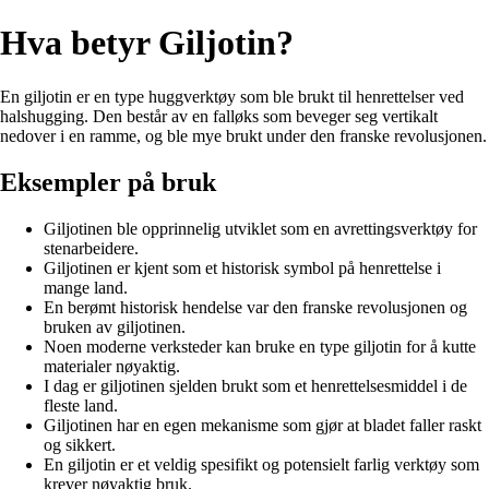
Hva betyr Giljotin?
En giljotin er en type huggverktøy som ble brukt til henrettelser ved
halshugging. Den består av en falløks som beveger seg vertikalt
nedover i en ramme, og ble mye brukt under den franske revolusjonen.
Eksempler på bruk
Giljotinen ble opprinnelig utviklet som en avrettingsverktøy for
stenarbeidere.
Giljotinen er kjent som et historisk symbol på henrettelse i
mange land.
En berømt historisk hendelse var den franske revolusjonen og
bruken av giljotinen.
Noen moderne verksteder kan bruke en type giljotin for å kutte
materialer nøyaktig.
I dag er giljotinen sjelden brukt som et henrettelsesmiddel i de
fleste land.
Giljotinen har en egen mekanisme som gjør at bladet faller raskt
og sikkert.
En giljotin er et veldig spesifikt og potensielt farlig verktøy som
krever nøyaktig bruk.