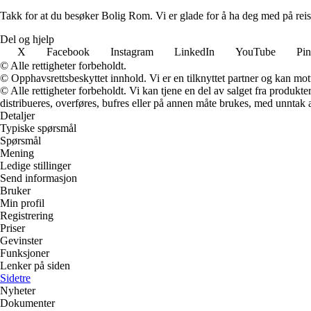
Takk for at du besøker Bolig Rom. Vi er glade for å ha deg med på reis
Del og hjelp
X
Facebook
Instagram
LinkedIn
YouTube
Pin
© Alle rettigheter forbeholdt.
© Opphavsrettsbeskyttet innhold. Vi er en tilknyttet partner og kan motta
© Alle rettigheter forbeholdt. Vi kan tjene en del av salget fra produk
distribueres, overføres, bufres eller på annen måte brukes, med unntak av
Detaljer
Typiske spørsmål
Spørsmål
Mening
Ledige stillinger
Send informasjon
Bruker
Min profil
Registrering
Priser
Gevinster
Funksjoner
Lenker på siden
Sidetre
Nyheter
Dokumenter