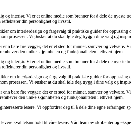
og interiør. Vi er et online medie som brenner for å dele de nyeste tren
reflekterer din personlighet og livsstil.
tikler om interiørdesign og fargevalg til praktiske guider for oppussing
m prosessen. Vi ønsker at du skal føle deg trygg i dine valg og inspirert 
 mer enn bare fire vegger; det er et sted for minner, samvær og velvære.
 fremhever den unike skjønnheten og funksjonaliteten i ethvert hjem.
og interiør. Vi er et online medie som brenner for å dele de nyeste tren
reflekterer din personlighet og livsstil.
tikler om interiørdesign og fargevalg til praktiske guider for oppussing
m prosessen. Vi ønsker at du skal føle deg trygg i dine valg og inspirert 
 mer enn bare fire vegger; det er et sted for minner, samvær og velvære.
 fremhever den unike skjønnheten og funksjonaliteten i ethvert hjem.
liginteresserte lesere. Vi oppfordrer deg til å dele dine egne erfaringe
levere kvalitetsinnhold til våre lesere. Vårt team av skribenter og ekspert