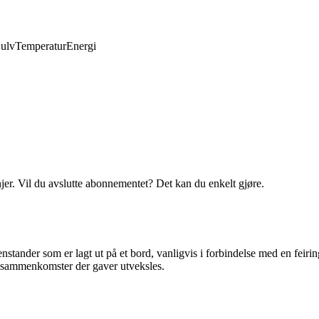
ulv
Temperatur
Energi
njer. Vil du avslutte abonnementet? Det kan du enkelt gjøre.
enstander som er lagt ut på et bord, vanligvis i forbindelse med en feiri
e sammenkomster der gaver utveksles.