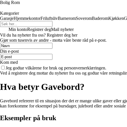
Bolig Rom
Kategorier
Garasje
Hjemmekontor
Friluftsliv
Barnerom
Soverom
Baderom
Kjøkken
G
Min konto
Registrer deg
Mail nyheter
Vil du ha nyheter fra oss? Registrer deg her
Gjør som tusenvis av andre - motta våre beste råd på e-post.
Din e-post
Kom med
Jeg godtar vilkårene for bruk og personvernerklæringen.
Ved å registrere deg mottar du nyheter fra oss og godtar våre retningsli
Hva betyr Gavebord?
Gavebord refererer til en situasjon der det er mange ulike gaver eller gj
kan forekomme for eksempel på bursdager, julebord eller andre sosial
Eksempler på bruk