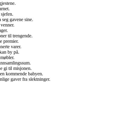
gjestene.
rnet.
 sjefen.
a seg gavene sine.
 venner.
ger.
er til trengende.
e premier.
nerte varer.
kan by på.
 møbler.
 innsamlingssum.
gi til misjonen.
l den kommende babyen.
lige gaver fra slektninger.