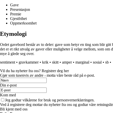
Gave
Presentasjon
Premie
Gjestfrihet
Oppmerksomhet
Etymologi
Ordet gavebord består av to deler: gave som betyr en ting som blir gitt 
det er et rikt utvalg av gaver eller muligheter å velge mellom, som om de
mye å glede seg over.
sentiment
•
gravkammer
•
krik
•
skitt
•
amper
•
marginal
•
sosial
•
sb
•
Vil du ha nyheter fra oss? Registrer deg her
Gjør som tusenvis av andre - motta våre beste råd på e-post.
Din e-post
Kom med
Jeg godtar vilkårene for bruk og personvernerklæringen.
Ved å registrere deg mottar du nyheter fra oss og godtar våre retningsli
Bli kjent med oss