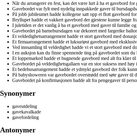
Når du arrangerer en fest, kan det være lurt å ha et gavebord for 
Gavebordet var fylt med nydelig innpakkede gaver til bursdagsba
På jobb jubileumet hadde kollegene satt opp et flott gavebord for
Bryllupet hadde et vakkert gavebord der gjestene kunne legge fr
I juletiden er det vanlig å ha et gavebord med gaver til familie og
Gavebordet på barnebursdagen var dekorert med fargerike ballon
Et veldedighetsarrangement hadde et stort gavebord med donasjon
Et firmaarrangement hadde et luksuriøst gavebord med eksklusiv
Ved innsamling til veldedighet hadde vi et stort gavebord med do
I en auksjon kan du finne spennende ting på gavebordet som du 
Et loppemarked hadde et bugnende gavebord med alt fra klær til
Gavebordet på veldedighetsgallaen var en stor suksess med høy
Et bedehusarrangement hadde et ydmykt gavebord der folk kunne 
På babyshoweren var gavebordet overstrødd med søte gaver ti
Gavebordet på konfirmasjonen hadde alt fra pengegaver til person
Synonymer
gaveutdeling
gavekavalkade
gavefordeling
Antonymer