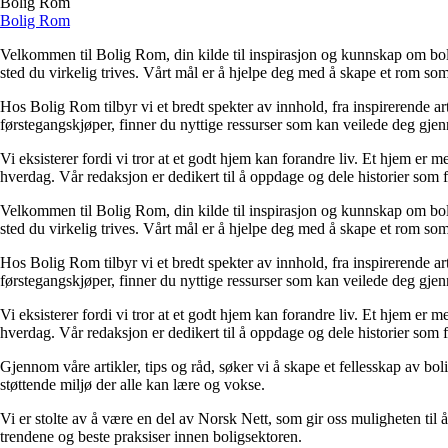
Bolig Rom
Bolig Rom
Velkommen til Bolig Rom, din kilde til inspirasjon og kunnskap om bolig 
sted du virkelig trives. Vårt mål er å hjelpe deg med å skape et rom som 
Hos Bolig Rom tilbyr vi et bredt spekter av innhold, fra inspirerende ar
førstegangskjøper, finner du nyttige ressurser som kan veilede deg gjenno
Vi eksisterer fordi vi tror at et godt hjem kan forandre liv. Et hjem er
hverdag. Vår redaksjon er dedikert til å oppdage og dele historier som
Velkommen til Bolig Rom, din kilde til inspirasjon og kunnskap om bolig 
sted du virkelig trives. Vårt mål er å hjelpe deg med å skape et rom som 
Hos Bolig Rom tilbyr vi et bredt spekter av innhold, fra inspirerende ar
førstegangskjøper, finner du nyttige ressurser som kan veilede deg gjenno
Vi eksisterer fordi vi tror at et godt hjem kan forandre liv. Et hjem er
hverdag. Vår redaksjon er dedikert til å oppdage og dele historier som
Gjennom våre artikler, tips og råd, søker vi å skape et fellesskap av bo
støttende miljø der alle kan lære og vokse.
Vi er stolte av å være en del av Norsk Nett, som gir oss muligheten til å 
trendene og beste praksiser innen boligsektoren.