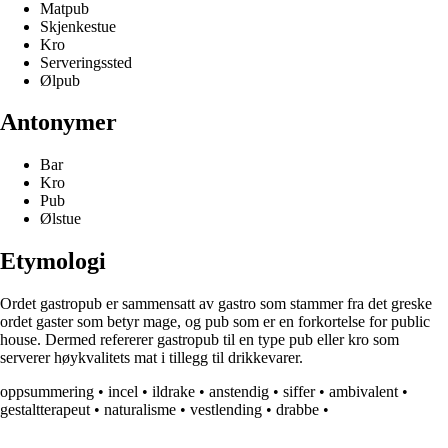
Matpub
Skjenkestue
Kro
Serveringssted
Ølpub
Antonymer
Bar
Kro
Pub
Ølstue
Etymologi
Ordet gastropub er sammensatt av gastro som stammer fra det greske
ordet gaster som betyr mage, og pub som er en forkortelse for public
house. Dermed refererer gastropub til en type pub eller kro som
serverer høykvalitets mat i tillegg til drikkevarer.
oppsummering
•
incel
•
ildrake
•
anstendig
•
siffer
•
ambivalent
•
gestaltterapeut
•
naturalisme
•
vestlending
•
drabbe
•