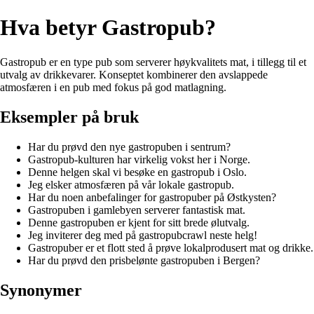
Hva betyr Gastropub?
Gastropub er en type pub som serverer høykvalitets mat, i tillegg til et
utvalg av drikkevarer. Konseptet kombinerer den avslappede
atmosfæren i en pub med fokus på god matlagning.
Eksempler på bruk
Har du prøvd den nye gastropuben i sentrum?
Gastropub-kulturen har virkelig vokst her i Norge.
Denne helgen skal vi besøke en gastropub i Oslo.
Jeg elsker atmosfæren på vår lokale gastropub.
Har du noen anbefalinger for gastropuber på Østkysten?
Gastropuben i gamlebyen serverer fantastisk mat.
Denne gastropuben er kjent for sitt brede ølutvalg.
Jeg inviterer deg med på gastropubcrawl neste helg!
Gastropuber er et flott sted å prøve lokalprodusert mat og drikke.
Har du prøvd den prisbelønte gastropuben i Bergen?
Synonymer