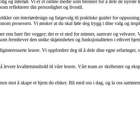
g og interiør. Vi er et online medie som brenner for å dele de nyeste tr
som reflekterer din personlighet og livsstil.
artikler om interiørdesign og fargevalg til praktiske guider for oppussin
om prosessen. Vi ønsker at du skal føle deg trygg i dine valg og inspirert
er mer enn bare fire vegger; det er et sted for minner, samvær og velvære
r som fremhever den unike skjønnheten og funksjonaliteten i ethvert hje
oliginteresserte lesere. Vi oppfordrer deg til å dele dine egne erfaring
 levere kvalitetsinnhold til våre lesere. Vårt team av skribenter og ekspe
sen mot å skape et hjem du elsker. Bli med oss i dag, og la oss sammen