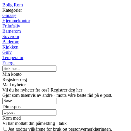
Bolig Rom
Kategorier
Garasje
Hjemmekontor
Friluftsliv
Barnerom
Soverom
Baderom
Kjøkken
Gulv
Temperatur
Energi
Min konto
Registrer deg
Mail nyheter
Vil du ha nyheter fra oss? Registrer deg her
Gjør som tusenvis av andre - motta våre beste råd på e-post.
Din e-post
Kom med
Vi har mottatt din påmelding - takk
Jeg godtar vilkårene for bruk og personvernerklæringen.