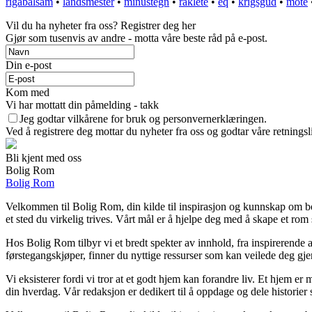
rigabalsam
•
landsmester
•
minustegn
•
raklete
•
eq
•
krigsgud
•
mote
Vil du ha nyheter fra oss? Registrer deg her
Gjør som tusenvis av andre - motta våre beste råd på e-post.
Din e-post
Kom med
Vi har mottatt din påmelding - takk
Jeg godtar vilkårene for bruk og personvernerklæringen.
Ved å registrere deg mottar du nyheter fra oss og godtar våre retnings
Bli kjent med oss
Bolig Rom
Bolig Rom
Velkommen til Bolig Rom, din kilde til inspirasjon og kunnskap om boli
et sted du virkelig trives. Vårt mål er å hjelpe deg med å skape et rom 
Hos Bolig Rom tilbyr vi et bredt spekter av innhold, fra inspirerende 
førstegangskjøper, finner du nyttige ressurser som kan veilede deg gjenn
Vi eksisterer fordi vi tror at et godt hjem kan forandre liv. Et hjem 
din hverdag. Vår redaksjon er dedikert til å oppdage og dele historie