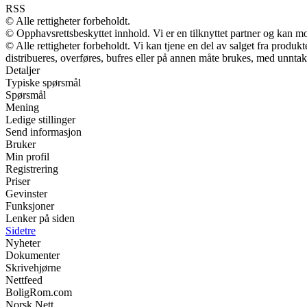
RSS
© Alle rettigheter forbeholdt.
© Opphavsrettsbeskyttet innhold. Vi er en tilknyttet partner og kan mott
© Alle rettigheter forbeholdt. Vi kan tjene en del av salget fra produ
distribueres, overføres, bufres eller på annen måte brukes, med unntak a
Detaljer
Typiske spørsmål
Spørsmål
Mening
Ledige stillinger
Send informasjon
Bruker
Min profil
Registrering
Priser
Gevinster
Funksjoner
Lenker på siden
Sidetre
Nyheter
Dokumenter
Skrivehjørne
Nettfeed
BoligRom.com
Norsk Nett