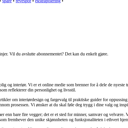
•
spare
•
revespor
•
ekstrapolering
•
linjer. Vil du avslutte abonnementet? Det kan du enkelt gjøre.
g og interiør. Vi er et online medie som brenner for å dele de nyeste tr
som reflekterer din personlighet og livsstil.
artikler om interiørdesign og fargevalg til praktiske guider for oppussin
om prosessen. Vi ønsker at du skal føle deg trygg i dine valg og inspirert
er mer enn bare fire vegger; det er et sted for minner, samvær og velvære
r som fremhever den unike skjønnheten og funksjonaliteten i ethvert hje