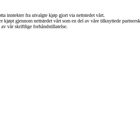
a inntekter fra utvalgte kjøp gjort via nettstedet vårt.
kter kjøpt gjennom nettstedet vårt som en del av våre tilknyttede partne
v vår skriftlige forhåndstillatelse.