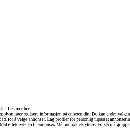
sler. Les mer her.
opplysninger og lagre informasjon på enheten din. Du kan endre valgene
ata for å velge annonser. Lag profiler for personlig tilpasset annonserin
 Mål effektiviteten til annonser. Mål innholdets ytelse. Forstå målgruppe