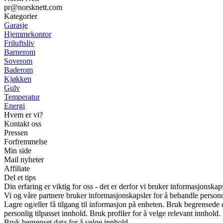
pr@norsknett.com
Kategorier
Garasje
Hjemmekontor
Friluftsliv
Barnerom
Soverom
Baderom
Kjøkken
Gulv
Temperatur
Energi
Hvem er vi?
Kontakt oss
Pressen
Forfremmelse
Min side
Mail nyheter
Affiliate
Del et tips
Din erfaring er viktig for oss - det er derfor vi bruker informasjonskap
Vi og våre partnere bruker informasjonskapsler for å behandle person
Lagre og/eller få tilgang til informasjon på enheten. Bruk begrensede d
personlig tilpasset innhold. Bruk profiler for å velge relevant innhold.
Bruk begrenset data for å velge innhold