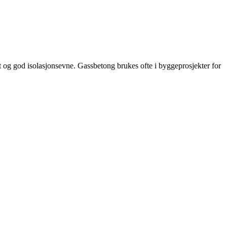
t og god isolasjonsevne. Gassbetong brukes ofte i byggeprosjekter for