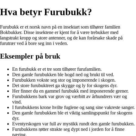
Hva betyr Furubukk?
Furubukk er et norsk navn på en insektart som tilhører familien
Bokbukker. Disse insektene er kjent for å være trebukker med
langstrakt kropp og store antenner, og de kan forårsake skade på
furutrær ved å bore seg inn i veden.
Eksempler på bruk
En furubukk er et tre som tilhører furufamilien.
Den gamle furubukken ble hogd ned og brukt til ved.
Furubukken vokste seg stor og imponerende i skogen.
Det store furubuktreet ga skygge og ly for skogens dyr.
Her finner du en gammel furubukk med imponerende grener.
Furubukkens bark var grov og værbitt av århundrers vær og
vind.
I furubukkens krone hvilte fuglene og sang sine vakreste sanger.
Den gamle furubukken ble et viktig samlingspunkt for skogens
dyr.
Eventyrskogen var full av mystikk rundt den gamle furubukken.
Furubukkens røtter strakte seg dypt ned i jorden for å finne
næring.