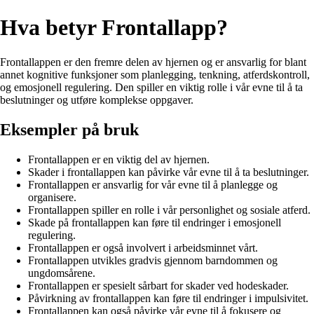
Hva betyr Frontallapp?
Frontallappen er den fremre delen av hjernen og er ansvarlig for blant
annet kognitive funksjoner som planlegging, tenkning, atferdskontroll,
og emosjonell regulering. Den spiller en viktig rolle i vår evne til å ta
beslutninger og utføre komplekse oppgaver.
Eksempler på bruk
Frontallappen er en viktig del av hjernen.
Skader i frontallappen kan påvirke vår evne til å ta beslutninger.
Frontallappen er ansvarlig for vår evne til å planlegge og
organisere.
Frontallappen spiller en rolle i vår personlighet og sosiale atferd.
Skade på frontallappen kan føre til endringer i emosjonell
regulering.
Frontallappen er også involvert i arbeidsminnet vårt.
Frontallappen utvikles gradvis gjennom barndommen og
ungdomsårene.
Frontallappen er spesielt sårbart for skader ved hodeskader.
Påvirkning av frontallappen kan føre til endringer i impulsivitet.
Frontallappen kan også påvirke vår evne til å fokusere og