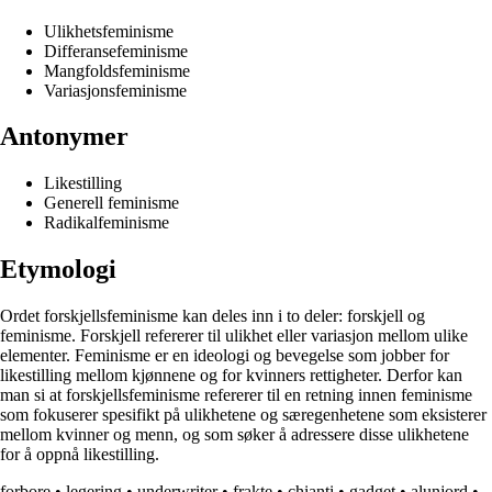
Ulikhetsfeminisme
Differansefeminisme
Mangfoldsfeminisme
Variasjonsfeminisme
Antonymer
Likestilling
Generell feminisme
Radikalfeminisme
Etymologi
Ordet forskjellsfeminisme kan deles inn i to deler: forskjell og
feminisme. Forskjell refererer til ulikhet eller variasjon mellom ulike
elementer. Feminisme er en ideologi og bevegelse som jobber for
likestilling mellom kjønnene og for kvinners rettigheter. Derfor kan
man si at forskjellsfeminisme refererer til en retning innen feminisme
som fokuserer spesifikt på ulikhetene og særegenhetene som eksisterer
mellom kvinner og menn, og som søker å adressere disse ulikhetene
for å oppnå likestilling.
forbore
•
legering
•
underwriter
•
frakte
•
chianti
•
gadget
•
alunjord
•