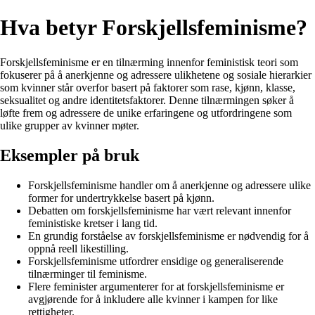
Hva betyr Forskjellsfeminisme?
Forskjellsfeminisme er en tilnærming innenfor feministisk teori som
fokuserer på å anerkjenne og adressere ulikhetene og sosiale hierarkier
som kvinner står overfor basert på faktorer som rase, kjønn, klasse,
seksualitet og andre identitetsfaktorer. Denne tilnærmingen søker å
løfte frem og adressere de unike erfaringene og utfordringene som
ulike grupper av kvinner møter.
Eksempler på bruk
Forskjellsfeminisme handler om å anerkjenne og adressere ulike
former for undertrykkelse basert på kjønn.
Debatten om forskjellsfeminisme har vært relevant innenfor
feministiske kretser i lang tid.
En grundig forståelse av forskjellsfeminisme er nødvendig for å
oppnå reell likestilling.
Forskjellsfeminisme utfordrer ensidige og generaliserende
tilnærminger til feminisme.
Flere feminister argumenterer for at forskjellsfeminisme er
avgjørende for å inkludere alle kvinner i kampen for like
rettigheter.