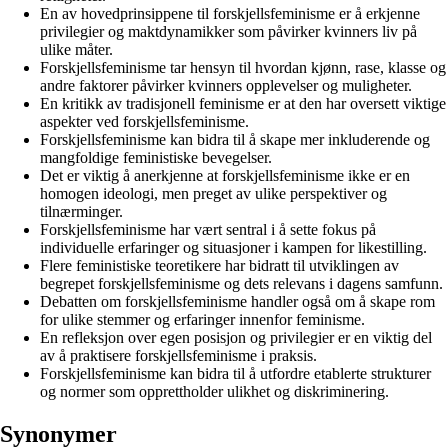
En av hovedprinsippene til forskjellsfeminisme er å erkjenne
privilegier og maktdynamikker som påvirker kvinners liv på
ulike måter.
Forskjellsfeminisme tar hensyn til hvordan kjønn, rase, klasse og
andre faktorer påvirker kvinners opplevelser og muligheter.
En kritikk av tradisjonell feminisme er at den har oversett viktige
aspekter ved forskjellsfeminisme.
Forskjellsfeminisme kan bidra til å skape mer inkluderende og
mangfoldige feministiske bevegelser.
Det er viktig å anerkjenne at forskjellsfeminisme ikke er en
homogen ideologi, men preget av ulike perspektiver og
tilnærminger.
Forskjellsfeminisme har vært sentral i å sette fokus på
individuelle erfaringer og situasjoner i kampen for likestilling.
Flere feministiske teoretikere har bidratt til utviklingen av
begrepet forskjellsfeminisme og dets relevans i dagens samfunn.
Debatten om forskjellsfeminisme handler også om å skape rom
for ulike stemmer og erfaringer innenfor feminisme.
En refleksjon over egen posisjon og privilegier er en viktig del
av å praktisere forskjellsfeminisme i praksis.
Forskjellsfeminisme kan bidra til å utfordre etablerte strukturer
og normer som opprettholder ulikhet og diskriminering.
Synonymer