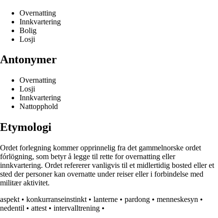
Overnatting
Innkvartering
Bolig
Losji
Antonymer
Overnatting
Losji
Innkvartering
Nattopphold
Etymologi
Ordet forlegning kommer opprinnelig fra det gammelnorske ordet
fórlögning, som betyr å legge til rette for overnatting eller
innkvartering. Ordet refererer vanligvis til et midlertidig bosted eller et
sted der personer kan overnatte under reiser eller i forbindelse med
militær aktivitet.
aspekt
•
konkurranseinstinkt
•
lanterne
•
pardong
•
menneskesyn
•
nedentil
•
attest
•
intervalltrening
•