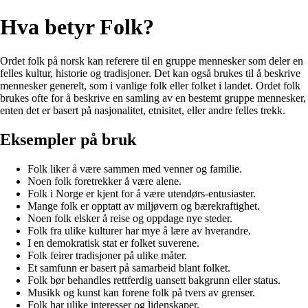
Hva betyr Folk?
Ordet folk på norsk kan referere til en gruppe mennesker som deler en
felles kultur, historie og tradisjoner. Det kan også brukes til å beskrive
mennesker generelt, som i vanlige folk eller folket i landet. Ordet folk
brukes ofte for å beskrive en samling av en bestemt gruppe mennesker,
enten det er basert på nasjonalitet, etnisitet, eller andre felles trekk.
Eksempler på bruk
Folk liker å være sammen med venner og familie.
Noen folk foretrekker å være alene.
Folk i Norge er kjent for å være utendørs-entusiaster.
Mange folk er opptatt av miljøvern og bærekraftighet.
Noen folk elsker å reise og oppdage nye steder.
Folk fra ulike kulturer har mye å lære av hverandre.
I en demokratisk stat er folket suverene.
Folk feirer tradisjoner på ulike måter.
Et samfunn er basert på samarbeid blant folket.
Folk bør behandles rettferdig uansett bakgrunn eller status.
Musikk og kunst kan forene folk på tvers av grenser.
Folk har ulike interesser og lidenskaper.