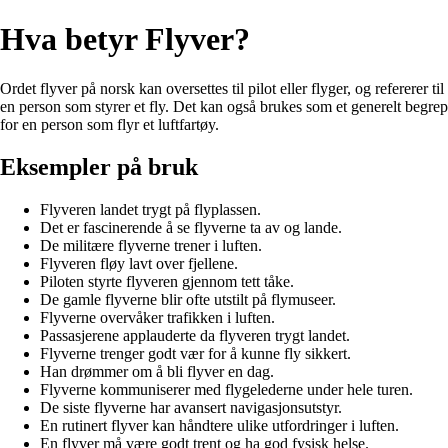
Hva betyr Flyver?
Ordet flyver på norsk kan oversettes til pilot eller flyger, og refererer til
en person som styrer et fly. Det kan også brukes som et generelt begrep
for en person som flyr et luftfartøy.
Eksempler på bruk
Flyveren landet trygt på flyplassen.
Det er fascinerende å se flyverne ta av og lande.
De militære flyverne trener i luften.
Flyveren fløy lavt over fjellene.
Piloten styrte flyveren gjennom tett tåke.
De gamle flyverne blir ofte utstilt på flymuseer.
Flyverne overvåker trafikken i luften.
Passasjerene applauderte da flyveren trygt landet.
Flyverne trenger godt vær for å kunne fly sikkert.
Han drømmer om å bli flyver en dag.
Flyverne kommuniserer med flygelederne under hele turen.
De siste flyverne har avansert navigasjonsutstyr.
En rutinert flyver kan håndtere ulike utfordringer i luften.
En flyver må være godt trent og ha god fysisk helse.