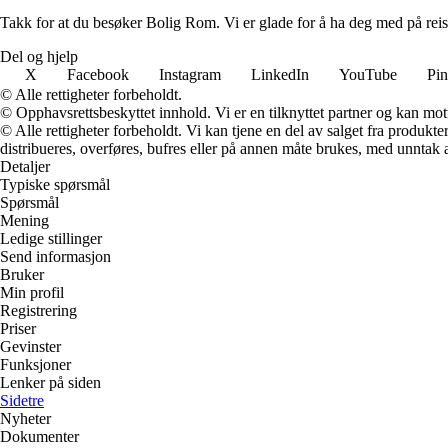
Takk for at du besøker Bolig Rom. Vi er glade for å ha deg med på reis
Del og hjelp
X
Facebook
Instagram
LinkedIn
YouTube
Pin
© Alle rettigheter forbeholdt.
© Opphavsrettsbeskyttet innhold. Vi er en tilknyttet partner og kan motta
© Alle rettigheter forbeholdt. Vi kan tjene en del av salget fra produk
distribueres, overføres, bufres eller på annen måte brukes, med unntak av
Detaljer
Typiske spørsmål
Spørsmål
Mening
Ledige stillinger
Send informasjon
Bruker
Min profil
Registrering
Priser
Gevinster
Funksjoner
Lenker på siden
Sidetre
Nyheter
Dokumenter