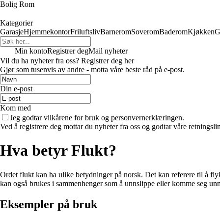
Bolig Rom
Kategorier
Garasje
Hjemmekontor
Friluftsliv
Barnerom
Soverom
Baderom
Kjøkken
G
Min konto
Registrer deg
Mail nyheter
Vil du ha nyheter fra oss? Registrer deg her
Gjør som tusenvis av andre - motta våre beste råd på e-post.
Din e-post
Kom med
Jeg godtar vilkårene for bruk og personvernerklæringen.
Ved å registrere deg mottar du nyheter fra oss og godtar våre retningsli
Hva betyr Flukt?
Ordet flukt kan ha ulike betydninger på norsk. Det kan referere til å flyk
kan også brukes i sammenhenger som å unnslippe eller komme seg unna 
Eksempler på bruk