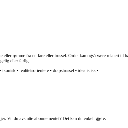
e eller rømme fra en fare eller trussel. Ordet kan også være relatert til 
lig eller farlig.
•
ikonisk
•
realitetsorientere
•
drapstrussel
•
idealistisk
•
njer. Vil du avslutte abonnementet? Det kan du enkelt gjøre.