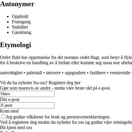
Antonymer
Opphold
Framgang
Stabilitet
Gjenklang
Etymologi
Ordet flukt har opprinnelse fra det norrøne ordet flugt, som betyr å flykt
for å beskrive en handling av å forlate eller komme seg unna noe ubehage
samvittighet
•
pidestall
•
tatovere
•
oppgradere
•
fasilitere
•
venstreside
Vil du ha nyheter fra oss? Registrer deg her
Gjør som tusenvis av andre - motta våre beste råd på e-post.
Din e-post
Kom med
Jeg godtar vilkårene for bruk og personvernerklæringen.
Ved å registrere deg mottar du nyheter fra oss og godtar våre retningsli
Bli kjent med oss