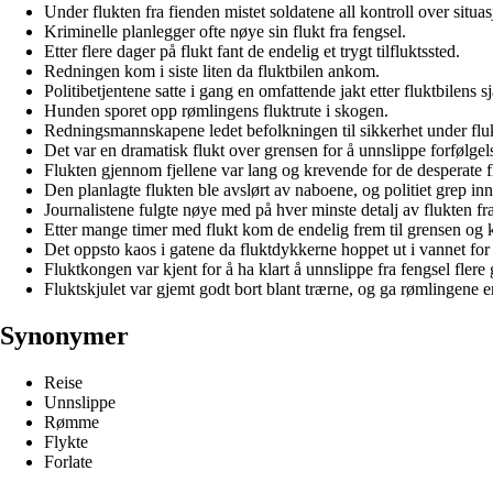
Under flukten fra fienden mistet soldatene all kontroll over situa
Kriminelle planlegger ofte nøye sin flukt fra fengsel.
Etter flere dager på flukt fant de endelig et trygt tilfluktssted.
Redningen kom i siste liten da fluktbilen ankom.
Politibetjentene satte i gang en omfattende jakt etter fluktbilens sj
Hunden sporet opp rømlingens fluktrute i skogen.
Redningsmannskapene ledet befolkningen til sikkerhet under flu
Det var en dramatisk flukt over grensen for å unnslippe forfølgel
Flukten gjennom fjellene var lang og krevende for de desperate 
Den planlagte flukten ble avslørt av naboene, og politiet grep inn 
Journalistene fulgte nøye med på hver minste detalj av flukten fr
Etter mange timer med flukt kom de endelig frem til grensen og ku
Det oppsto kaos i gatene da fluktdykkerne hoppet ut i vannet for 
Fluktkongen var kjent for å ha klart å unnslippe fra fengsel flere 
Fluktskjulet var gjemt godt bort blant trærne, og ga rømlingene e
Synonymer
Reise
Unnslippe
Rømme
Flykte
Forlate