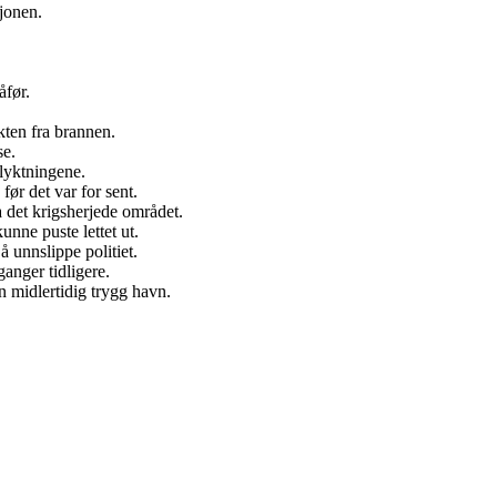
sjonen.
åfør.
kten fra brannen.
se.
flyktningene.
før det var for sent.
a det krigsherjede området.
nne puste lettet ut.
å unnslippe politiet.
ganger tidligere.
n midlertidig trygg havn.