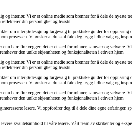
og interiør. Vi er et online medie som brenner for å dele de nyeste tren
reflekterer din personlighet og livsstil.
tikler om interiørdesign og fargevalg til praktiske guider for oppussing
m prosessen. Vi ønsker at du skal føle deg trygg i dine valg og inspirert 
 mer enn bare fire vegger; det er et sted for minner, samvær og velvære.
 fremhever den unike skjønnheten og funksjonaliteten i ethvert hjem.
og interiør. Vi er et online medie som brenner for å dele de nyeste tren
reflekterer din personlighet og livsstil.
tikler om interiørdesign og fargevalg til praktiske guider for oppussing
m prosessen. Vi ønsker at du skal føle deg trygg i dine valg og inspirert 
 mer enn bare fire vegger; det er et sted for minner, samvær og velvære.
 fremhever den unike skjønnheten og funksjonaliteten i ethvert hjem.
liginteresserte lesere. Vi oppfordrer deg til å dele dine egne erfaringe
levere kvalitetsinnhold til våre lesere. Vårt team av skribenter og ekspert