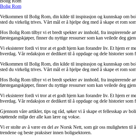
Bolig Rom
Bolig Rom
Velkommen til Bolig Rom, din kilde til inspirasjon og kunnskap om bolig 
sted du virkelig trives. Vårt mål er å hjelpe deg med å skape et rom som 
Hos Bolig Rom tilbyr vi et bredt spekter av innhold, fra inspirerende ar
førstegangskjøper, finner du nyttige ressurser som kan veilede deg gjenno
Vi eksisterer fordi vi tror at et godt hjem kan forandre liv. Et hjem er
hverdag. Vår redaksjon er dedikert til å oppdage og dele historier som
Velkommen til Bolig Rom, din kilde til inspirasjon og kunnskap om bolig 
sted du virkelig trives. Vårt mål er å hjelpe deg med å skape et rom som 
Hos Bolig Rom tilbyr vi et bredt spekter av innhold, fra inspirerende ar
førstegangskjøper, finner du nyttige ressurser som kan veilede deg gjenno
Vi eksisterer fordi vi tror at et godt hjem kan forandre liv. Et hjem er
hverdag. Vår redaksjon er dedikert til å oppdage og dele historier som
Gjennom våre artikler, tips og råd, søker vi å skape et fellesskap av bo
støttende miljø der alle kan lære og vokse.
Vi er stolte av å være en del av Norsk Nett, som gir oss muligheten til å 
trendene og beste praksiser innen boligsektoren.