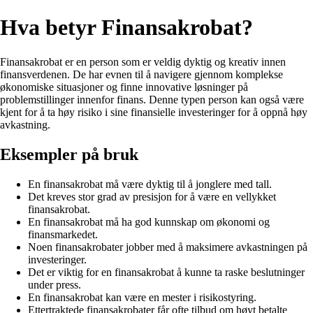
Hva betyr Finansakrobat?
Finansakrobat er en person som er veldig dyktig og kreativ innen
finansverdenen. De har evnen til å navigere gjennom komplekse
økonomiske situasjoner og finne innovative løsninger på
problemstillinger innenfor finans. Denne typen person kan også være
kjent for å ta høy risiko i sine finansielle investeringer for å oppnå høy
avkastning.
Eksempler på bruk
En finansakrobat må være dyktig til å jonglere med tall.
Det kreves stor grad av presisjon for å være en vellykket
finansakrobat.
En finansakrobat må ha god kunnskap om økonomi og
finansmarkedet.
Noen finansakrobater jobber med å maksimere avkastningen på
investeringer.
Det er viktig for en finansakrobat å kunne ta raske beslutninger
under press.
En finansakrobat kan være en mester i risikostyring.
Ettertraktede finansakrobater får ofte tilbud om høyt betalte