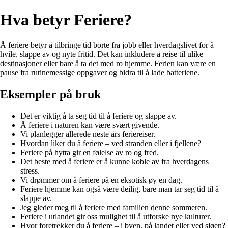
Hva betyr Feriere?
Å feriere betyr å tilbringe tid borte fra jobb eller hverdagslivet for å
hvile, slappe av og nyte fritid. Det kan inkludere å reise til ulike
destinasjoner eller bare å ta det med ro hjemme. Ferien kan være en
pause fra rutinemessige oppgaver og bidra til å lade batteriene.
Eksempler på bruk
Det er viktig å ta seg tid til å feriere og slappe av.
Å feriere i naturen kan være svært givende.
Vi planlegger allerede neste års feriereiser.
Hvordan liker du å feriere – ved stranden eller i fjellene?
Feriere på hytta gir en følelse av ro og fred.
Det beste med å feriere er å kunne koble av fra hverdagens
stress.
Vi drømmer om å feriere på en eksotisk øy en dag.
Feriere hjemme kan også være deilig, bare man tar seg tid til å
slappe av.
Jeg gleder meg til å feriere med familien denne sommeren.
Feriere i utlandet gir oss mulighet til å utforske nye kulturer.
Hvor foretrekker du å feriere – i byen, på landet eller ved sjøen?