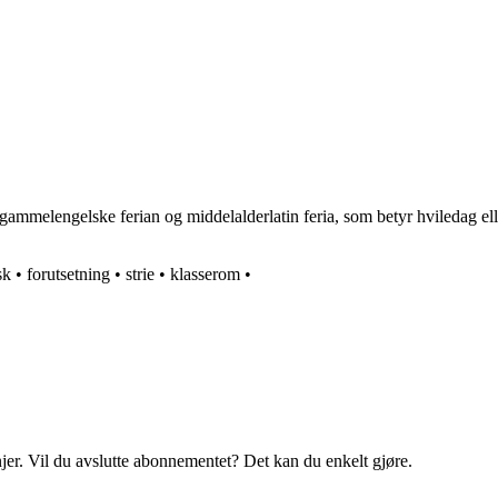
ammelengelske ferian og middelalderlatin feria, som betyr hviledag eller
sk
•
forutsetning
•
strie
•
klasserom
•
njer. Vil du avslutte abonnementet? Det kan du enkelt gjøre.