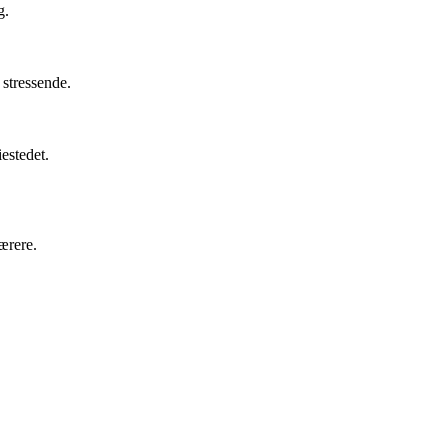
g.
stressende.
iestedet.
ærere.