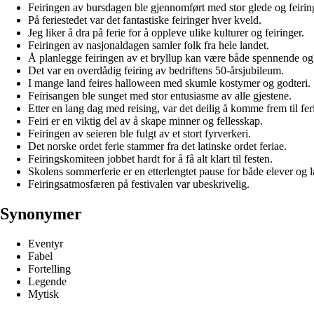
Feiringen av bursdagen ble gjennomført med stor glede og feirin
På feriestedet var det fantastiske feiringer hver kveld.
Jeg liker å dra på ferie for å oppleve ulike kulturer og feiringer.
Feiringen av nasjonaldagen samler folk fra hele landet.
Å planlegge feiringen av et bryllup kan være både spennende og 
Det var en overdådig feiring av bedriftens 50-årsjubileum.
I mange land feires halloween med skumle kostymer og godteri.
Feirisangen ble sunget med stor entusiasme av alle gjestene.
Etter en lang dag med reising, var det deilig å komme frem til fer
Feiri er en viktig del av å skape minner og fellesskap.
Feiringen av seieren ble fulgt av et stort fyrverkeri.
Det norske ordet ferie stammer fra det latinske ordet feriae.
Feiringskomiteen jobbet hardt for å få alt klart til festen.
Skolens sommerferie er en etterlengtet pause for både elever og l
Feiringsatmosfæren på festivalen var ubeskrivelig.
Synonymer
Eventyr
Fabel
Fortelling
Legende
Mytisk