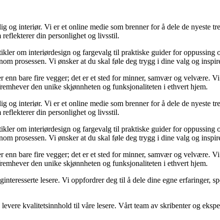
og interiør. Vi er et online medie som brenner for å dele de nyeste tren
reflekterer din personlighet og livsstil.
tikler om interiørdesign og fargevalg til praktiske guider for oppussing
m prosessen. Vi ønsker at du skal føle deg trygg i dine valg og inspirert 
 mer enn bare fire vegger; det er et sted for minner, samvær og velvære.
 fremhever den unike skjønnheten og funksjonaliteten i ethvert hjem.
og interiør. Vi er et online medie som brenner for å dele de nyeste tren
reflekterer din personlighet og livsstil.
tikler om interiørdesign og fargevalg til praktiske guider for oppussing
m prosessen. Vi ønsker at du skal føle deg trygg i dine valg og inspirert 
 mer enn bare fire vegger; det er et sted for minner, samvær og velvære.
 fremhever den unike skjønnheten og funksjonaliteten i ethvert hjem.
liginteresserte lesere. Vi oppfordrer deg til å dele dine egne erfaringe
levere kvalitetsinnhold til våre lesere. Vårt team av skribenter og ekspert