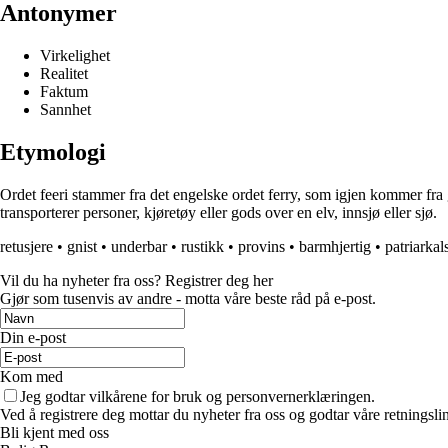
Antonymer
Virkelighet
Realitet
Faktum
Sannhet
Etymologi
Ordet feeri stammer fra det engelske ordet ferry, som igjen kommer fra g
transporterer personer, kjøretøy eller gods over en elv, innsjø eller sjø.
retusjere
•
gnist
•
underbar
•
rustikk
•
provins
•
barmhjertig
•
patriarkal
Vil du ha nyheter fra oss? Registrer deg her
Gjør som tusenvis av andre - motta våre beste råd på e-post.
Din e-post
Kom med
Jeg godtar vilkårene for bruk og personvernerklæringen.
Ved å registrere deg mottar du nyheter fra oss og godtar våre retningsli
Bli kjent med oss