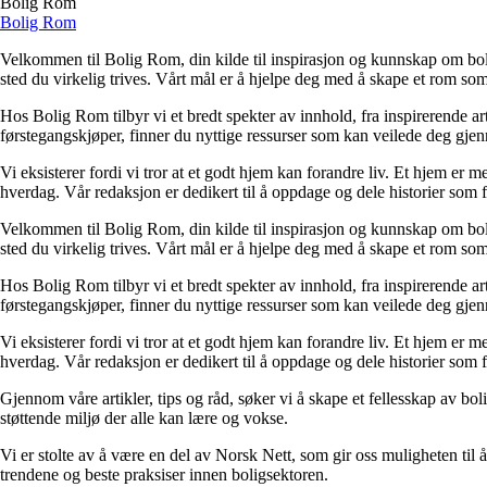
Bolig Rom
Bolig Rom
Velkommen til Bolig Rom, din kilde til inspirasjon og kunnskap om bolig 
sted du virkelig trives. Vårt mål er å hjelpe deg med å skape et rom som 
Hos Bolig Rom tilbyr vi et bredt spekter av innhold, fra inspirerende ar
førstegangskjøper, finner du nyttige ressurser som kan veilede deg gjenno
Vi eksisterer fordi vi tror at et godt hjem kan forandre liv. Et hjem er
hverdag. Vår redaksjon er dedikert til å oppdage og dele historier som
Velkommen til Bolig Rom, din kilde til inspirasjon og kunnskap om bolig 
sted du virkelig trives. Vårt mål er å hjelpe deg med å skape et rom som 
Hos Bolig Rom tilbyr vi et bredt spekter av innhold, fra inspirerende ar
førstegangskjøper, finner du nyttige ressurser som kan veilede deg gjenno
Vi eksisterer fordi vi tror at et godt hjem kan forandre liv. Et hjem er
hverdag. Vår redaksjon er dedikert til å oppdage og dele historier som
Gjennom våre artikler, tips og råd, søker vi å skape et fellesskap av bo
støttende miljø der alle kan lære og vokse.
Vi er stolte av å være en del av Norsk Nett, som gir oss muligheten til å 
trendene og beste praksiser innen boligsektoren.