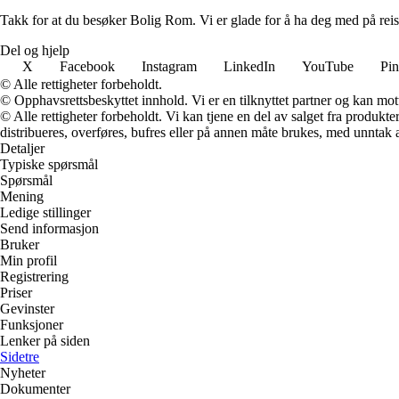
Takk for at du besøker Bolig Rom. Vi er glade for å ha deg med på reis
Del og hjelp
X
Facebook
Instagram
LinkedIn
YouTube
Pin
© Alle rettigheter forbeholdt.
© Opphavsrettsbeskyttet innhold. Vi er en tilknyttet partner og kan motta
© Alle rettigheter forbeholdt. Vi kan tjene en del av salget fra produk
distribueres, overføres, bufres eller på annen måte brukes, med unntak av
Detaljer
Typiske spørsmål
Spørsmål
Mening
Ledige stillinger
Send informasjon
Bruker
Min profil
Registrering
Priser
Gevinster
Funksjoner
Lenker på siden
Sidetre
Nyheter
Dokumenter