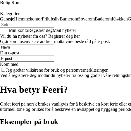
Bolig Rom
Kategorier
Garasje
Hjemmekontor
Friluftsliv
Barnerom
Soverom
Baderom
Kjøkken
G
Min konto
Registrer deg
Mail nyheter
Vil du ha nyheter fra oss? Registrer deg her
Gjør som tusenvis av andre - motta våre beste råd på e-post.
Din e-post
Kom med
Jeg godtar vilkårene for bruk og personvernerklæringen.
Ved å registrere deg mottar du nyheter fra oss og godtar våre retningsli
Hva betyr Feeri?
Ordet feeri på norsk brukes vanligvis for å beskrive en kort ferie eller 
uformell tone og brukes for å beskrive en avslappet og hyggelig period
Eksempler på bruk