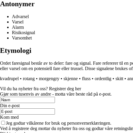
Antonymer
Advarsel
Varsel
Alarm
Risikosignal
Varsomhet
Etymologi
Ordet faresignal består av to deler: fare og signal. Fare refererer til en
eller varsel om en potensiell fare eller trussel. Disse signalene brukes 
kvadrupel
•
rotang
•
morgengry
•
skjenne
•
fluss
•
ordentlig
•
skitt
•
ann
Vil du ha nyheter fra oss? Registrer deg her
Gjør som tusenvis av andre - motta våre beste råd på e-post.
Din e-post
Kom med
Jeg godtar vilkårene for bruk og personvernerklæringen.
Ved å registrere deg mottar du nyheter fra oss og godtar våre retningsli