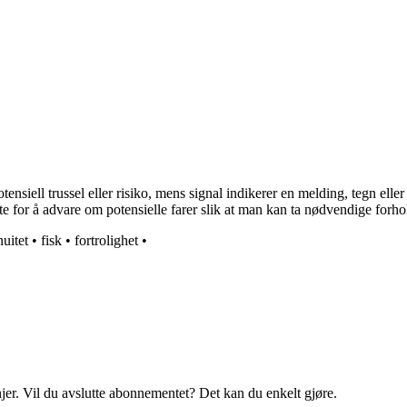
 potensiell trussel eller risiko, mens signal indikerer en melding, tegn el
ofte for å advare om potensielle farer slik at man kan ta nødvendige forho
uitet
•
fisk
•
fortrolighet
•
njer. Vil du avslutte abonnementet? Det kan du enkelt gjøre.