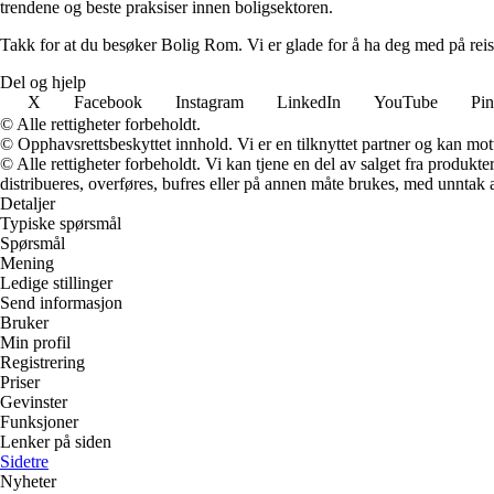
trendene og beste praksiser innen boligsektoren.
Takk for at du besøker Bolig Rom. Vi er glade for å ha deg med på reis
Del og hjelp
X
Facebook
Instagram
LinkedIn
YouTube
Pin
© Alle rettigheter forbeholdt.
© Opphavsrettsbeskyttet innhold. Vi er en tilknyttet partner og kan motta
© Alle rettigheter forbeholdt. Vi kan tjene en del av salget fra produk
distribueres, overføres, bufres eller på annen måte brukes, med unntak av
Detaljer
Typiske spørsmål
Spørsmål
Mening
Ledige stillinger
Send informasjon
Bruker
Min profil
Registrering
Priser
Gevinster
Funksjoner
Lenker på siden
Sidetre
Nyheter