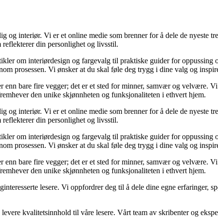
og interiør. Vi er et online medie som brenner for å dele de nyeste tren
reflekterer din personlighet og livsstil.
tikler om interiørdesign og fargevalg til praktiske guider for oppussing
m prosessen. Vi ønsker at du skal føle deg trygg i dine valg og inspirert 
 mer enn bare fire vegger; det er et sted for minner, samvær og velvære.
 fremhever den unike skjønnheten og funksjonaliteten i ethvert hjem.
og interiør. Vi er et online medie som brenner for å dele de nyeste tren
reflekterer din personlighet og livsstil.
tikler om interiørdesign og fargevalg til praktiske guider for oppussing
m prosessen. Vi ønsker at du skal føle deg trygg i dine valg og inspirert 
 mer enn bare fire vegger; det er et sted for minner, samvær og velvære.
 fremhever den unike skjønnheten og funksjonaliteten i ethvert hjem.
liginteresserte lesere. Vi oppfordrer deg til å dele dine egne erfaringe
levere kvalitetsinnhold til våre lesere. Vårt team av skribenter og ekspert