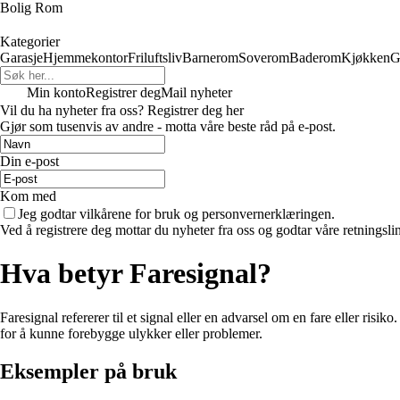
Bolig Rom
Kategorier
Garasje
Hjemmekontor
Friluftsliv
Barnerom
Soverom
Baderom
Kjøkken
G
Min konto
Registrer deg
Mail nyheter
Vil du ha nyheter fra oss? Registrer deg her
Gjør som tusenvis av andre - motta våre beste råd på e-post.
Din e-post
Kom med
Jeg godtar vilkårene for bruk og personvernerklæringen.
Ved å registrere deg mottar du nyheter fra oss og godtar våre retningsli
Hva betyr Faresignal?
Faresignal refererer til et signal eller en advarsel om en fare eller risi
for å kunne forebygge ulykker eller problemer.
Eksempler på bruk