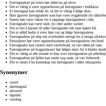
Faresignalene på veien bør alltid tas på alvor.
Det er viktig å være oppmerksom på faresignaler i trafikken.
Et faresignal kan redde liv, så det er viktig å følge dem.
Ikke ignorer faresignalene som kan være avgjørende for sikkerhe
Førere bør være våkne for å oppdage faresignalene i tide.
Faresignaler kan være skilt, lys eller andre varsler.
Det er lurt å kjenne til ulike faresignaler når man kjører bil.
Det er alltid bedre å være føre var og følge faresignalene.
Faresignalene på skip må overholdes strengt for å unngå ulykker
Passasjerer bør være oppmerksomme på faresignalene om bord.
Faresignaler kan variere med værforhold, så vær alltid på vakt.
Faresignalene på byggeplasser bør følges nøye for å hindre skade
Det er viktig at alle ansatte er klar over faresignalene på arbeidsp
Faresignalene på fjellet kan endre seg raskt, så vær forberedt.
Det er smart å ha kunnskap om faresignaler i ulike situasjoner.
Synonymer
varsel
alarmsignal
advarsel
signaler
varsling