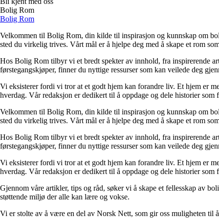
Bli kjent med oss
Bolig Rom
Bolig Rom
Velkommen til Bolig Rom, din kilde til inspirasjon og kunnskap om bolig 
sted du virkelig trives. Vårt mål er å hjelpe deg med å skape et rom som 
Hos Bolig Rom tilbyr vi et bredt spekter av innhold, fra inspirerende ar
førstegangskjøper, finner du nyttige ressurser som kan veilede deg gjenno
Vi eksisterer fordi vi tror at et godt hjem kan forandre liv. Et hjem er
hverdag. Vår redaksjon er dedikert til å oppdage og dele historier som
Velkommen til Bolig Rom, din kilde til inspirasjon og kunnskap om bolig 
sted du virkelig trives. Vårt mål er å hjelpe deg med å skape et rom som 
Hos Bolig Rom tilbyr vi et bredt spekter av innhold, fra inspirerende ar
førstegangskjøper, finner du nyttige ressurser som kan veilede deg gjenno
Vi eksisterer fordi vi tror at et godt hjem kan forandre liv. Et hjem er
hverdag. Vår redaksjon er dedikert til å oppdage og dele historier som
Gjennom våre artikler, tips og råd, søker vi å skape et fellesskap av bo
støttende miljø der alle kan lære og vokse.
Vi er stolte av å være en del av Norsk Nett, som gir oss muligheten til å 