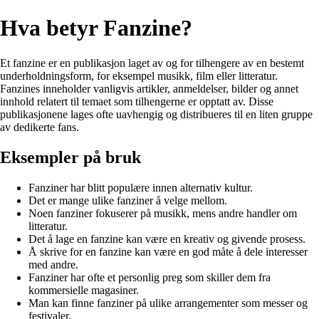
Hva betyr Fanzine?
Et fanzine er en publikasjon laget av og for tilhengere av en bestemt
underholdningsform, for eksempel musikk, film eller litteratur.
Fanzines inneholder vanligvis artikler, anmeldelser, bilder og annet
innhold relatert til temaet som tilhengerne er opptatt av. Disse
publikasjonene lages ofte uavhengig og distribueres til en liten gruppe
av dedikerte fans.
Eksempler på bruk
Fanziner har blitt populære innen alternativ kultur.
Det er mange ulike fanziner å velge mellom.
Noen fanziner fokuserer på musikk, mens andre handler om
litteratur.
Det å lage en fanzine kan være en kreativ og givende prosess.
Å skrive for en fanzine kan være en god måte å dele interesser
med andre.
Fanziner har ofte et personlig preg som skiller dem fra
kommersielle magasiner.
Man kan finne fanziner på ulike arrangementer som messer og
festivaler.