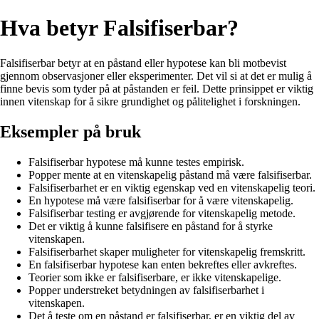
Hva betyr Falsifiserbar?
Falsifiserbar betyr at en påstand eller hypotese kan bli motbevist
gjennom observasjoner eller eksperimenter. Det vil si at det er mulig å
finne bevis som tyder på at påstanden er feil. Dette prinsippet er viktig
innen vitenskap for å sikre grundighet og pålitelighet i forskningen.
Eksempler på bruk
Falsifiserbar hypotese må kunne testes empirisk.
Popper mente at en vitenskapelig påstand må være falsifiserbar.
Falsifiserbarhet er en viktig egenskap ved en vitenskapelig teori.
En hypotese må være falsifiserbar for å være vitenskapelig.
Falsifiserbar testing er avgjørende for vitenskapelig metode.
Det er viktig å kunne falsifisere en påstand for å styrke
vitenskapen.
Falsifiserbarhet skaper muligheter for vitenskapelig fremskritt.
En falsifiserbar hypotese kan enten bekreftes eller avkreftes.
Teorier som ikke er falsifiserbare, er ikke vitenskapelige.
Popper understreket betydningen av falsifiserbarhet i
vitenskapen.
Det å teste om en påstand er falsifiserbar, er en viktig del av