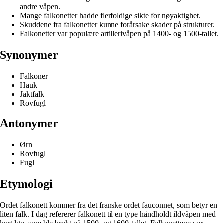
andre våpen.
Mange falkonetter hadde flerfoldige sikte for nøyaktighet.
Skuddene fra falkonetter kunne forårsake skader på strukturer.
Falkonetter var populære artillerivåpen på 1400- og 1500-tallet.
Synonymer
Falkoner
Hauk
Jaktfalk
Rovfugl
Antonymer
Ørn
Rovfugl
Fugl
Etymologi
Ordet falkonett kommer fra det franske ordet fauconnet, som betyr en
liten falk. I dag refererer falkonett til en type håndholdt ildvåpen med
kort løp, som ble brukt på 1500- og 1600-tallet. Falkonettene var