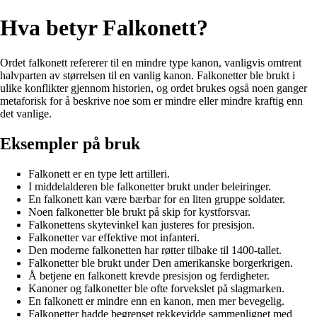
Hva betyr Falkonett?
Ordet falkonett refererer til en mindre type kanon, vanligvis omtrent
halvparten av størrelsen til en vanlig kanon. Falkonetter ble brukt i
ulike konflikter gjennom historien, og ordet brukes også noen ganger
metaforisk for å beskrive noe som er mindre eller mindre kraftig enn
det vanlige.
Eksempler på bruk
Falkonett er en type lett artilleri.
I middelalderen ble falkonetter brukt under beleiringer.
En falkonett kan være bærbar for en liten gruppe soldater.
Noen falkonetter ble brukt på skip for kystforsvar.
Falkonettens skytevinkel kan justeres for presisjon.
Falkonetter var effektive mot infanteri.
Den moderne falkonetten har røtter tilbake til 1400-tallet.
Falkonetter ble brukt under Den amerikanske borgerkrigen.
Å betjene en falkonett krevde presisjon og ferdigheter.
Kanoner og falkonetter ble ofte forvekslet på slagmarken.
En falkonett er mindre enn en kanon, men mer bevegelig.
Falkonetter hadde begrenset rekkevidde sammenlignet med