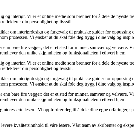
og interiør. Vi er et online medie som brenner for å dele de nyeste tren
reflekterer din personlighet og livsstil.
tikler om interiørdesign og fargevalg til praktiske guider for oppussing
m prosessen. Vi ønsker at du skal føle deg trygg i dine valg og inspirert 
 mer enn bare fire vegger; det er et sted for minner, samvær og velvære.
 fremhever den unike skjønnheten og funksjonaliteten i ethvert hjem.
og interiør. Vi er et online medie som brenner for å dele de nyeste tren
reflekterer din personlighet og livsstil.
tikler om interiørdesign og fargevalg til praktiske guider for oppussing
m prosessen. Vi ønsker at du skal føle deg trygg i dine valg og inspirert 
 mer enn bare fire vegger; det er et sted for minner, samvær og velvære.
 fremhever den unike skjønnheten og funksjonaliteten i ethvert hjem.
liginteresserte lesere. Vi oppfordrer deg til å dele dine egne erfaringe
levere kvalitetsinnhold til våre lesere. Vårt team av skribenter og ekspert