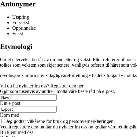
Antonymer
Utspring
Forvekst
Opprinnelse
Vekst
Etymologi
Ordet ettervekst består av ordene etter og vekst. Etter refererer til noe
tolkes som veksten som skjer senere, vanligvis referert til håret som vokser
revolusjon
•
informativ
•
dagligvareforretning
•
hadet
•
tragant
•
induks
Vil du ha nyheter fra oss? Registrer deg her
Gjør som tusenvis av andre - motta våre beste råd på e-post.
Din e-post
Kom med
Jeg godtar vilkårene for bruk og personvernerklæringen.
Ved å registrere deg mottar du nyheter fra oss og godtar våre retningsli
Bli kjent med oss