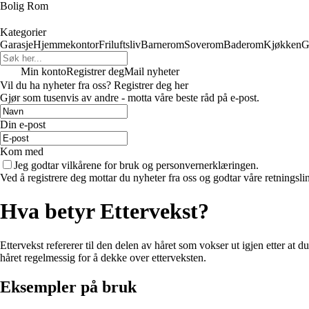
Bolig Rom
Kategorier
Garasje
Hjemmekontor
Friluftsliv
Barnerom
Soverom
Baderom
Kjøkken
G
Min konto
Registrer deg
Mail nyheter
Vil du ha nyheter fra oss? Registrer deg her
Gjør som tusenvis av andre - motta våre beste råd på e-post.
Din e-post
Kom med
Jeg godtar vilkårene for bruk og personvernerklæringen.
Ved å registrere deg mottar du nyheter fra oss og godtar våre retningsli
Hva betyr Ettervekst?
Ettervekst refererer til den delen av håret som vokser ut igjen etter at du
håret regelmessig for å dekke over etterveksten.
Eksempler på bruk