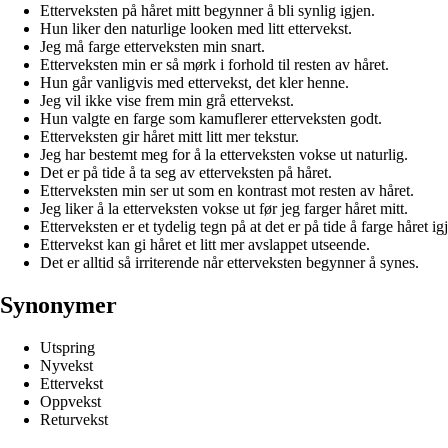
Etterveksten på håret mitt begynner å bli synlig igjen.
Hun liker den naturlige looken med litt ettervekst.
Jeg må farge etterveksten min snart.
Etterveksten min er så mørk i forhold til resten av håret.
Hun går vanligvis med ettervekst, det kler henne.
Jeg vil ikke vise frem min grå ettervekst.
Hun valgte en farge som kamuflerer etterveksten godt.
Etterveksten gir håret mitt litt mer tekstur.
Jeg har bestemt meg for å la etterveksten vokse ut naturlig.
Det er på tide å ta seg av etterveksten på håret.
Etterveksten min ser ut som en kontrast mot resten av håret.
Jeg liker å la etterveksten vokse ut før jeg farger håret mitt.
Etterveksten er et tydelig tegn på at det er på tide å farge håret ig
Ettervekst kan gi håret et litt mer avslappet utseende.
Det er alltid så irriterende når etterveksten begynner å synes.
Synonymer
Utspring
Nyvekst
Ettervekst
Oppvekst
Returvekst