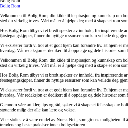
Bolig Rom
Bolig Rom
Velkommen til Bolig Rom, din kilde til inspirasjon og kunnskap om bolig 
sted du virkelig trives. Vårt mål er å hjelpe deg med å skape et rom som 
Hos Bolig Rom tilbyr vi et bredt spekter av innhold, fra inspirerende ar
førstegangskjøper, finner du nyttige ressurser som kan veilede deg gjenno
Vi eksisterer fordi vi tror at et godt hjem kan forandre liv. Et hjem er
hverdag. Vår redaksjon er dedikert til å oppdage og dele historier som
Velkommen til Bolig Rom, din kilde til inspirasjon og kunnskap om bolig 
sted du virkelig trives. Vårt mål er å hjelpe deg med å skape et rom som 
Hos Bolig Rom tilbyr vi et bredt spekter av innhold, fra inspirerende ar
førstegangskjøper, finner du nyttige ressurser som kan veilede deg gjenno
Vi eksisterer fordi vi tror at et godt hjem kan forandre liv. Et hjem er
hverdag. Vår redaksjon er dedikert til å oppdage og dele historier som
Gjennom våre artikler, tips og råd, søker vi å skape et fellesskap av bo
støttende miljø der alle kan lære og vokse.
Vi er stolte av å være en del av Norsk Nett, som gir oss muligheten til å 
trendene og beste praksiser innen boligsektoren.