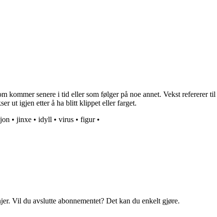
 som kommer senere i tid eller som følger på noe annet. Vekst refererer t
 ut igjen etter å ha blitt klippet eller farget.
jon
•
jinxe
•
idyll
•
virus
•
figur
•
njer. Vil du avslutte abonnementet? Det kan du enkelt gjøre.