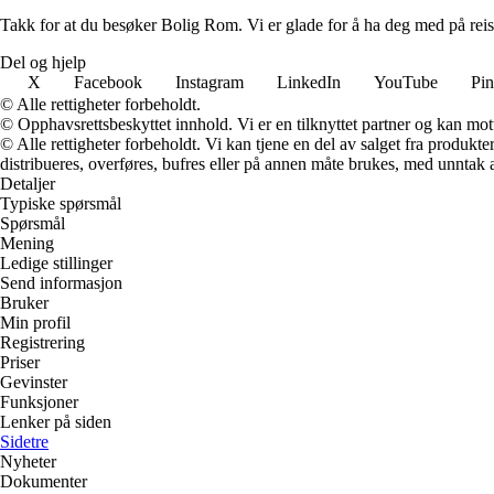
Takk for at du besøker Bolig Rom. Vi er glade for å ha deg med på reis
Del og hjelp
X
Facebook
Instagram
LinkedIn
YouTube
Pin
© Alle rettigheter forbeholdt.
© Opphavsrettsbeskyttet innhold. Vi er en tilknyttet partner og kan motta
© Alle rettigheter forbeholdt. Vi kan tjene en del av salget fra produk
distribueres, overføres, bufres eller på annen måte brukes, med unntak av
Detaljer
Typiske spørsmål
Spørsmål
Mening
Ledige stillinger
Send informasjon
Bruker
Min profil
Registrering
Priser
Gevinster
Funksjoner
Lenker på siden
Sidetre
Nyheter
Dokumenter