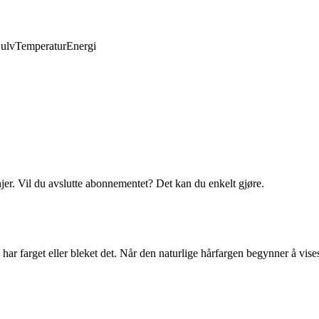
ulv
Temperatur
Energi
njer. Vil du avslutte abonnementet? Det kan du enkelt gjøre.
 har farget eller bleket det. Når den naturlige hårfargen begynner å vises 